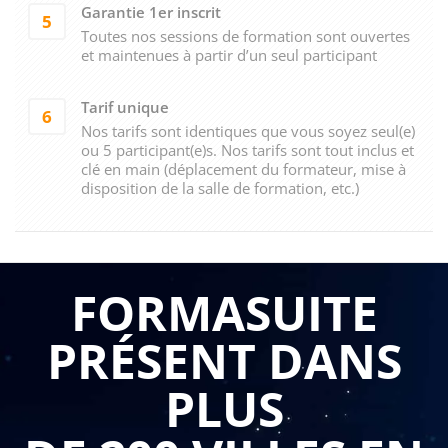
Garantie 1er inscrit
5
Toutes nos sessions de formation sont ouvertes
et maintenues à partir d’un seul participant
Tarif unique
6
Nos tarifs sont identiques que vous soyez seul(e)
ou 5 participant(e)s. Nos tarifs sont tout inclus et
clé en main (déplacement du formateur, mise à
disposition de la salle de formation, etc.)
FORMASUITE
PRÉSENT DANS
PLUS