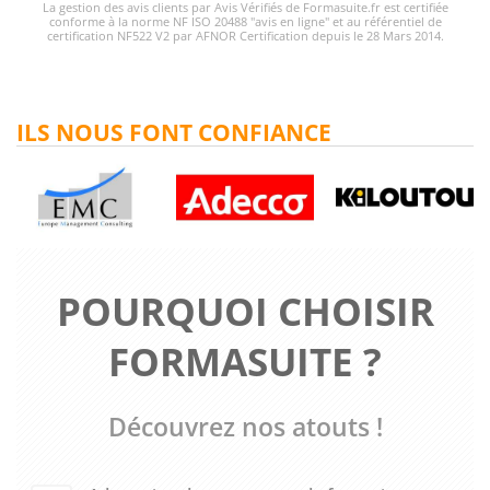
La gestion des avis clients par Avis Vérifiés de Formasuite.fr est certifiée
conforme à la norme NF ISO 20488 "avis en ligne" et au référentiel de
certification NF522 V2 par AFNOR Certification depuis le 28 Mars 2014.
ILS NOUS FONT CONFIANCE
POURQUOI CHOISIR
FORMASUITE ?
Découvrez nos atouts !