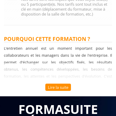
ou 5 participant(e)s. Nos tarifs sont tout inclus et
clé en main (déplacement du formateur, mise à
disposition de la salle de formation, etc.)
POURQUOI CETTE FORMATION ?
L'entretien annuel est un moment important pour les
collaborateurs et les managers dans la vie de l'entreprise. Il
permet d'échanger sur les objectifs fixés, les résultats
obtenus, les compétences développées, les besoins de
formation, les attentes et les perspectives d'évolution. C'est
donc un outil clé de la gestion des ressources humaines qui
Lire la suite
contribue à la performance individuelle et collective de
l'entreprise.
FORMASUITE
Cependant, pour que l'entretien annuel soit efficace, il doit