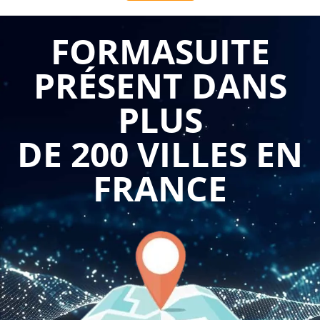
techniques avancées de calcul, l'acquisition de compétences
de niveau expert en paie et charges sociales devient un
FORMASUITE
impératif stratégique pour les professionnels confirmés. Cette
PRÉSENT DANS
formation Paie et charges sociales - Niveau 2 en 1 journée
développe une expertise technique de haut niveau sur les
PLUS
fondements juridiques, les mécanismes complexes de calcul
et les procédures déclaratives avancées, permettant aux
DE 200 VILLES EN
participants d'acquérir rapidement la maîtrise nécessaire
pour gérer les situations sophistiquées de paie, optimiser les
FRANCE
traitements des charges sociales et sécuriser leurs pratiques
professionnelles par une compréhension approfondie des
enjeux juridiques et techniques.
Le programme permet de connaître les fondements
juridiques de la paie et prendre ainsi du recul par rapport à
leurs pratiques, couvrant l'analyse approfondie des sources
du droit social (code du travail, conventions collectives,