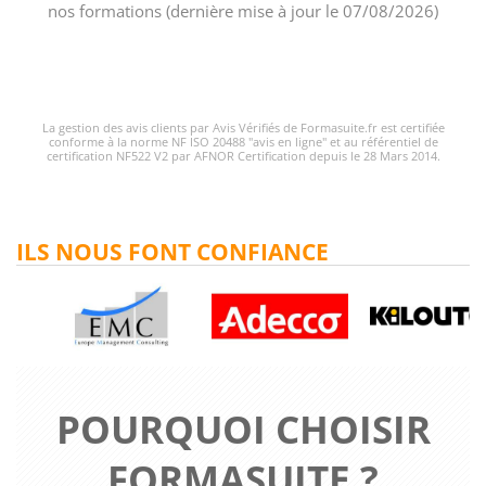
nos formations (dernière mise à jour le 07/08/2026)
La gestion des avis clients par Avis Vérifiés de Formasuite.fr est certifiée
conforme à la norme NF ISO 20488 "avis en ligne" et au référentiel de
certification NF522 V2 par AFNOR Certification depuis le 28 Mars 2014.
ILS NOUS FONT CONFIANCE
POURQUOI CHOISIR
FORMASUITE ?