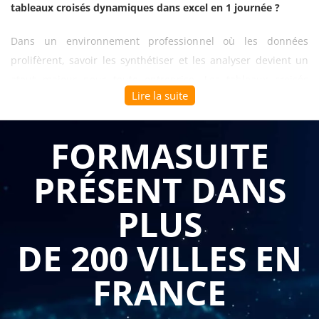
tableaux croisés dynamiques dans excel en 1 journée ?
Dans un environnement professionnel où les données
prolifèrent, savoir les synthétiser et les analyser devient un
atout majeur pour toute entreprise. Les tableaux croisés
Lire la suite
dynamiques représentent l'un des outils les plus puissants
d'Excel pour transformer des masses d'informations brutes
en analyses pertinentes et exploitables.
FORMASUITE
La
formation analyser grâce aux tableaux croisés
PRÉSENT DANS
dynamiques dans excel en 1 journée
permet à vos
PLUS
collaborateurs de maîtriser rapidement cet outil essentiel.
Cette formation courte et concrète développe des
DE 200 VILLES EN
compétences immédiatement opérationnelles : comprendre
les principes fondamentaux des tableaux croisés
FRANCE
dynamiques, synthétiser et analyser des données
efficacement, et personnaliser ces outils selon les besoins