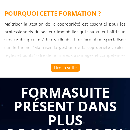
POURQUOI CETTE FORMATION ?
Maîtriser la gestion de la copropriété est essentiel pour les
professionnels du secteur immobilier qui souhaitent offrir un
service de qualité à leurs clients. Une formation spécialisée
sur le thème "Maîtriser la gestion de la copropriété : rôles,
règles et outils" offre de nombreux avantages et compétences
pour les gestionnaires de copropriété et les syndics
Lire la suite
professionnels.
Voici les principaux avantages de suivre une telle formation :
FORMASUITE
Connaissance approfondie des rôles et des
PRÉSENT DANS
responsabilités : Les formations vous permettent de
développer une compréhension approfondie des rôles
et des responsabilités des différents acteurs de la
PLUS
copropriété. Vous apprendrez les attributions du
syndic, du conseil syndical, de l'assemblée générale et
des copropriétaires. Cette connaissance approfondie