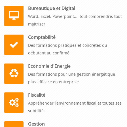
de maîtriser les règles et les réglementations, de gérer
Bureautique et Digital
efficacement les aspects administratifs et financiers, de
Word, Excel, Powerpoint,... tout comprendre, tout
maîtriser les outils et les logiciels, et de développer des
maitriser
compétences en gestion des conflits et des relations. Cette
expertise garantit une gestion professionnelle et efficace de
Comptabilité
la copropriété, assurant ainsi la satisfaction des
Des formations pratiques et concrètes du
copropriétaires et la valorisation du patrimoine immobilier.
débutant au confirmé
Economie d'Energie
Des formations pour une gestion énergétique
plus efficace en entreprise
Fiscalité
Appréhender l’environnement fiscal et toutes ses
subtilités
Gestion