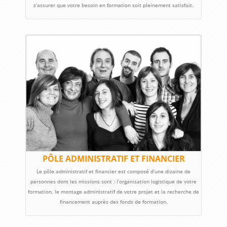
s’assurer que votre besoin en formation soit pleinement satisfait.
PÔLE ADMINISTRATIF ET FINANCIER
Le pôle administratif et financier est composé d’une dizaine de
personnes dont les missions sont : l’organisation logistique de votre
formation, le montage administratif de votre projet et la recherche de
financement auprès des fonds de formation.