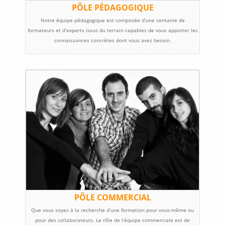
PÔLE PÉDAGOGIQUE
Notre équipe pédagogique est composée d’une centaine de
formateurs et d’experts issus du terrain capables de vous apporter les
connaissances concrètes dont vous avez besoin.
PÔLE COMMERCIAL
Que vous soyez à la recherche d’une formation pour vous-même ou
pour des collaborateurs. Le rôle de l’équipe commerciale est de