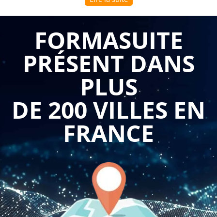
C'est pourquoi les formations sur le thème de la négociation
et la vente aux grands comptes sont très importantes pour les
FORMASUITE
entreprises. Voici quelques raisons pour lesquelles ces
PRÉSENT DANS
formations peuvent être bénéfiques :
Comprendre les enjeux de la vente aux grands
PLUS
comptes : Les ventes aux grands comptes impliquent
souvent des processus d'achat complexes, des cycles
DE 200 VILLES EN
de vente plus longs et des exigences spécifiques. Les
formations sur ce thème permettent aux participants
de mieux comprendre les enjeux de la vente aux
FRANCE
grands comptes, les attentes des acheteurs et les clés
de réussite.
Développer des compétences de négociation avancées
: Les ventes aux grands comptes nécessitent souvent
des compétences de négociation avancées pour
pouvoir gérer des contrats complexes, négocier des
conditions avantageuses et répondre aux demandes
spécifiques des clients. Les formations permettent aux
participants de développer ces compétences et de
mettre en place des stratégies de négociation efficaces
pour remporter des contrats importants.