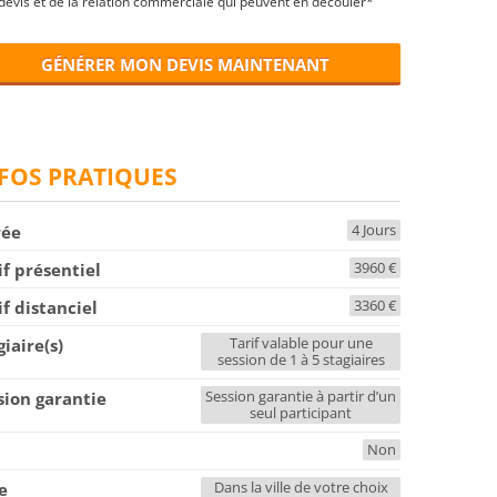
devis et de la relation commerciale qui peuvent en découler*
GÉNÉRER MON DEVIS MAINTENANT
FOS PRATIQUES
4 Jours
rée
3960 €
if présentiel
3360 €
if distanciel
Tarif valable pour une
giaire(s)
session de 1 à 5 stagiaires
Session garantie à partir d’un
sion garantie
seul participant
Non
F
Dans la ville de votre choix
le