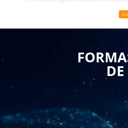
Le principal avantage de cette formation est qu'elle 
relation client à distance et de savoir comment adap
Lir
n'y a pas de contact physique, la communication ave
doivent donc apprendre à être plus réactifs, plu
attentes des clients et de les satisfaire.
La formation "La relation client dans la vente à
FORMAS
communication à distance tels que les mails, les chat
Les participants apprendront à utiliser ces outils po
DE
les clients, en leur offrant un service de qualité.
En outre, la formation aborde également la gestion des
dans la relation client à distance. Les participants
demandes de remboursement de manière professionnell
de l'entreprise.
Enfin, la formation "La relation client dans la
compétences en matière de fidélisation client. En eff