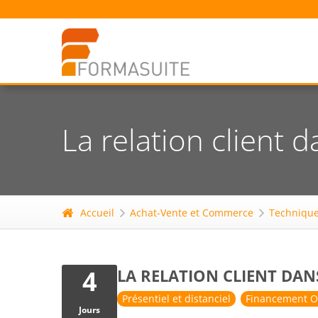
La relation client 
Accueil
Achat-Vente et Commerce
Technique
4
LA RELATION CLIENT DAN
Présentiel et distanciel
Financement O
Jours