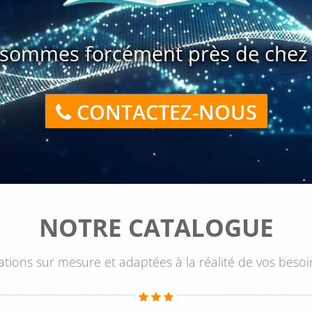
e. La formation abordera donc les différentes stratégies de
 à mettre en œuvre pour les mettre en pratique.
sommes forcément près de chez 
vente à distance" est une formation essentielle pour les
per leurs compétences en matière de vente à distance et
ntes des clients de manière efficace et personnalisée, tout
CONTACTEZ-NOUS
entreprise.
NOTRE CATALOGUE
tions sur mesure et adaptées à la réalité de vos besoi