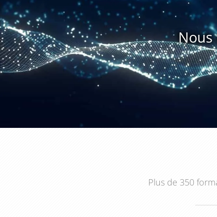
fidéliser sa clientèle et de la fidéliser à long term
fidélisation client, ainsi que les outils et techniques
Nous 
En somme, la formation "La relation client dans la 
vendeurs et les commerciaux qui souhaitent dévelop
de relation client. Elle permet de répondre aux atte
en préservant la satisfaction du client et l'image de l'
Plus de 350 forma