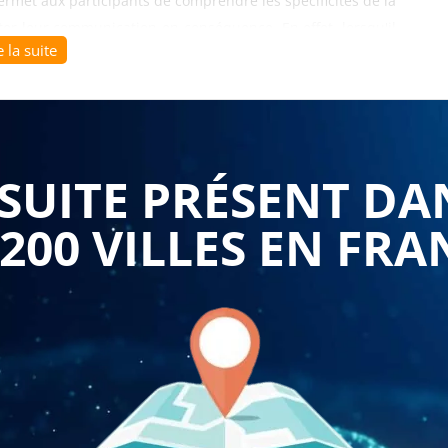
permet aux participants de comprendre les spécificités de la
ter leur communication en conséquence. En effet, lorsqu'il
e la suite
c le client peut être plus difficile à gérer. Les vendeurs
s pédagogues et plus empathiques afin de répondre aux
 distance" permet également de maîtriser les outils de
UITE PRÉSENT DA
s, les réseaux sociaux, les plateformes de messagerie, etc.
ur établir une communication efficace et personnalisée avec
 200 VILLES EN FRA
 situations difficiles et conflictuelles qui peuvent survenir
 apprendront à gérer les plaintes, les réclamations et les
e, tout en préservant la satisfaction du client et l'image
 vente à distance" permet également de développer des
et, dans un contexte concurrentiel fort, il est essentiel de