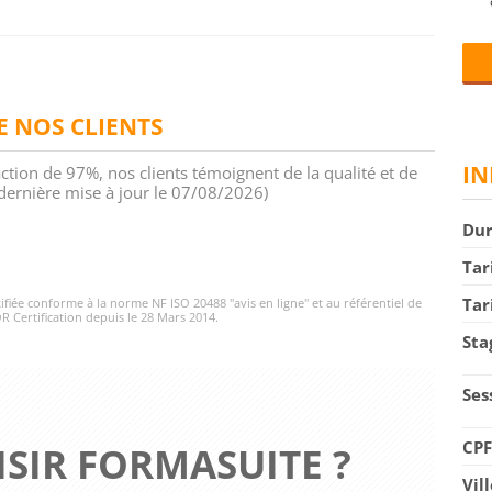
DE NOS CLIENTS
IN
action de 97%, nos clients témoignent de la qualité et de
 (dernière mise à jour le 07/08/2026)
Du
Tar
Tar
rtifiée conforme à la norme NF ISO 20488 "avis en ligne" et au référentiel de
R Certification depuis le 28 Mars 2014.
Sta
Ses
CP
SIR FORMASUITE ?
Vil