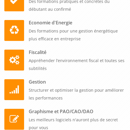
Des formations pratiques et concrètes du
en augmentant le volume de transactions et en
débutant au confirmé
maximisant les revenus.
En conclusion, une formation sur les mécanismes de cession
Economie d'Energie
d'un fonds de commerce peut être extrêmement utile pour
Des formations pour une gestion énergétique
aider les professionnels à améliorer leurs compétences en
plus efficace en entreprise
cession de fonds de commerce et à optimiser leurs résultats.
En comprenant les principes fondamentaux de la cession
Fiscalité
d'un fonds de commerce, en élaborant une stratégie de vente
Appréhender l’environnement fiscal et toutes ses
efficace, en maîtrisant les techniques de négociation et en
subtilités
gérant efficacement les relations avec les parties prenantes,
Gestion
les professionnels peuvent contribuer de manière
significative à la croissance et à la rentabilité de leur
Structurer et optimiser la gestion pour améliorer
entreprise.
les performances
Graphisme et PAO/CAO/DAO
Les meilleurs logiciels n'auront plus de secret
pour vous