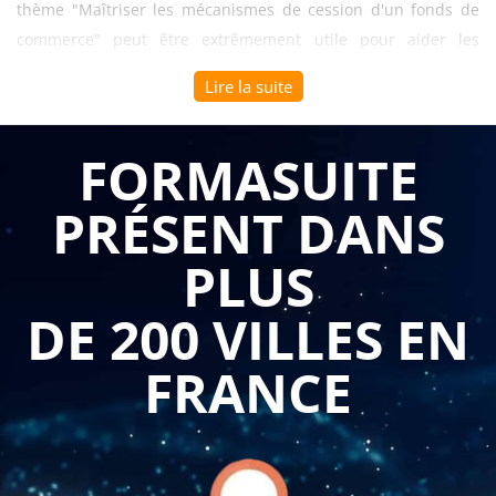
thème "Maîtriser les mécanismes de cession d'un fonds de
commerce" peut être extrêmement utile pour aider les
professionnels à améliorer leurs compétences en cession de
Lire la suite
fonds de commerce et à optimiser leurs résultats.
La cession d'un fonds de commerce peut être une décision
FORMASUITE
importante pour les propriétaires d'entreprise qui souhaitent
PRÉSENT DANS
vendre leur entreprise. Cette opération peut être complexe et
exigeante en termes de connaissances techniques, de
PLUS
négociation et de gestion des relations avec les parties
prenantes. Une formation sur les mécanismes de cession
DE 200 VILLES EN
d'un fonds de commerce peut aider les professionnels à
acquérir les compétences suivantes :
FRANCE
Comprendre les principes fondamentaux de la cession
d'un fonds de commerce : Les professionnels doivent
comprendre les principes fondamentaux de la cession
d'un fonds de commerce, y compris les aspects
juridiques, fiscaux et financiers. Une formation sur les