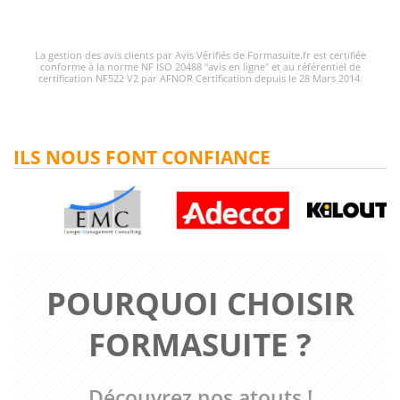
La gestion des avis clients par Avis Vérifiés de Formasuite.fr est certifiée
conforme à la norme NF ISO 20488 "avis en ligne" et au référentiel de
certification NF522 V2 par AFNOR Certification depuis le 28 Mars 2014.
ILS NOUS FONT CONFIANCE
POURQUOI CHOISIR
FORMASUITE ?
Découvrez nos atouts !