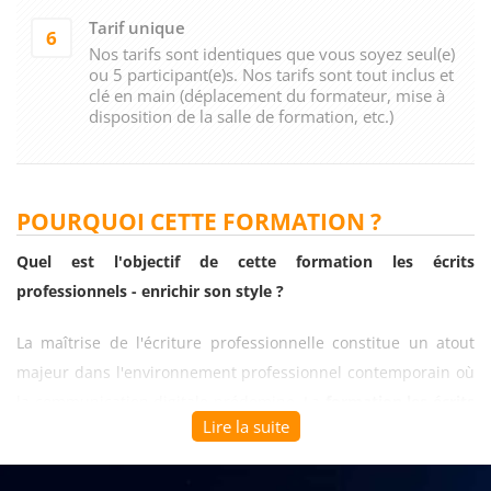
Tarif unique
6
Nos tarifs sont identiques que vous soyez seul(e)
ou 5 participant(e)s. Nos tarifs sont tout inclus et
clé en main (déplacement du formateur, mise à
disposition de la salle de formation, etc.)
POURQUOI CETTE FORMATION ?
Quel est l'objectif de cette formation les écrits
professionnels - enrichir son style ?
La maîtrise de l'écriture professionnelle constitue un atout
majeur dans l'environnement professionnel contemporain où
la communication digitale prédomine. La
formation les écrits
Lire la suite
professionnels - enrichir son style
développe cette
compétence stratégique en permettant aux participants
d'optimiser leurs échanges écrits et leurs campagnes