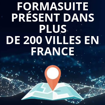
FORMASUITE
d'emailing. Cette expertise devient particulièrement
PRÉSENT DANS
précieuse pour capter l'attention des destinataires et
transmettre efficacement des messages percutants.
PLUS
Se former à l'enrichissement stylistique offre aux participants
DE 200 VILLES EN
la possibilité de comprendre l'enjeu et les difficultés d'un
message écrit tout en développant leur capacité à adopter un
FRANCE
style allégé et vivant. Les collaborateurs apprennent à affiner
leurs qualités de rédacteur en maîtrisant les subtilités de la
langue française appliquée au contexte professionnel. Cette
montée en compétences facilite grandement l'impact de leurs
communications et améliore significativement leur image
professionnelle.
L'apprentissage de ces techniques inclut également la
définition de critères de qualité personnalisés permettant de
s'auto-évaluer et d'améliorer continuellement ses productions