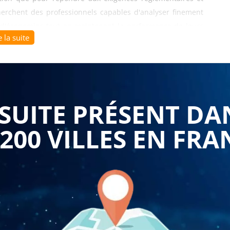
herchent des professionnels capables d'analyser finement
ts d'économies tout en maintenant la performance de leurs
e la suite
strie : étude énergétique
développe les compétences
ique complet de la consommation d'un site, incluant les
cipants apprennent à collecter et analyser les données de
UITE PRÉSENT DA
rgivores et à quantifier les pertes énergétiques. Cette
récis et de hiérarchiser les priorités d'intervention selon
 200 VILLES EN FRA
suite
adapte gratuitement le contenu du programme aux
se de production continue, de processus batch ou d'activités
our vos équipes.
rmet également de déterminer les actions concrètes à mener
llations. Les sessions abordent l'optimisation des systèmes
oration de l'isolation thermique et la modernisation des
cité de conseiller sur les solutions technologiques et