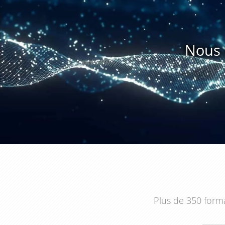
stratégiques à adopter, en évaluant les investissemen
disponibles. Cette formation certifiée Qualiopi ouv
montée rapide en compétences grâce à un format cour
Nous 
L'organisation s'adapte entièrement à vos contraint
locaux pour travailler directement sur vos installa
préférences. Avec un tarif unique pour un à cinq 
inscrit, cette
formation expertise énergétique dans 
qualité-prix. Vos collaborateurs repartiront ave
applicables pour transformer votre politique énergét
Plus de 350 forma