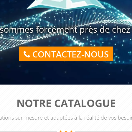
ts nécessaires, les temps de retour et les aides financières
re la voie à des financements par votre opco et permet une
t et opérationnel.
sommes forcément près de chez 
es : les sessions se déroulent partout en France, dans vos
tions, dans nos salles équipées ou en distanciel selon vos
CONTACTEZ-NOUS
participants et une garantie de maintien dès le premier
l'industrie : étude énergétique
offre un excellent rapport
c une méthodologie éprouvée et des outils directement
ique en avantage compétitif durable.
NOTRE CATALOGUE
tions sur mesure et adaptées à la réalité de vos besoi