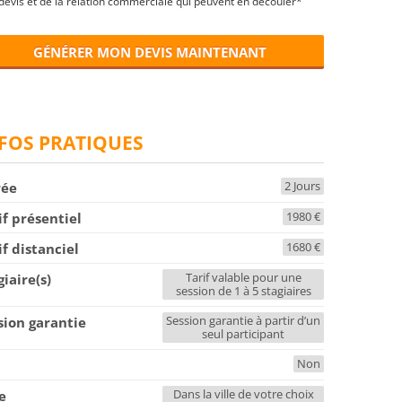
devis et de la relation commerciale qui peuvent en découler*
GÉNÉRER MON DEVIS MAINTENANT
FOS PRATIQUES
2 Jours
rée
1980 €
if présentiel
1680 €
if distanciel
Tarif valable pour une
giaire(s)
session de 1 à 5 stagiaires
Session garantie à partir d’un
sion garantie
seul participant
Non
F
Dans la ville de votre choix
le