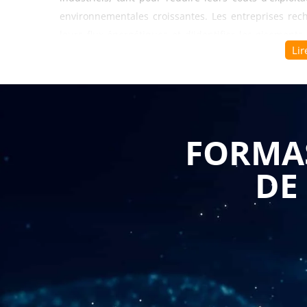
environnementales croissantes. Les entreprises rec
leurs flux énergétiques et d'identifier les gisemen
Lir
installations.
La
formation expertise énergétique dans l'indu
techniques permettant de réaliser un bilan énergét
bâtiments et l'ensemble du parc matériel. Les parti
FORMAS
consommation, à identifier les postes les plus éne
approche méthodique permet d'établir un diagnostic p
DE
leur potentiel d'économies et leur rentabilité.
Forma
spécificités de votre secteur industriel, qu'il s'agis
logistiques, garantissant une pertinence immédiate p
Se former à l'expertise énergétique industrielle pe
pour améliorer l'efficacité énergétique de vos insta
de production, la récupération de chaleur, l'améli
équipements. Les participants acquièrent la capa