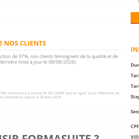
DE NOS CLIENTS
IN
action de 97%, nos clients témoignent de la qualité et de
 (dernière mise à jour le 08/08/2026)
Du
Tar
Tar
rtifiée conforme à la norme NF ISO 20488 "avis en ligne" et au référentiel de
Sta
R Certification depuis le 28 Mars 2014.
Ses
CP
SIR FORMASUITE ?
Vil