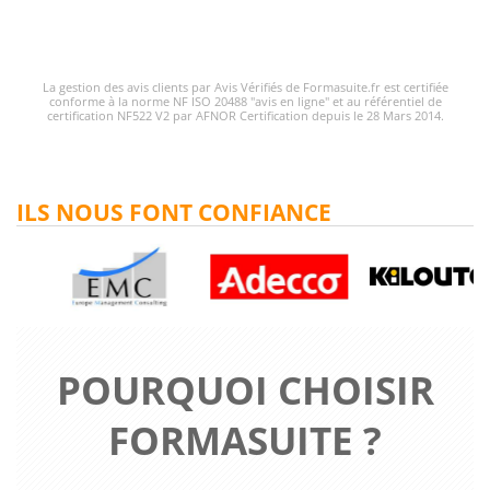
La gestion des avis clients par Avis Vérifiés de Formasuite.fr est certifiée
conforme à la norme NF ISO 20488 "avis en ligne" et au référentiel de
certification NF522 V2 par AFNOR Certification depuis le 28 Mars 2014.
ILS NOUS FONT CONFIANCE
POURQUOI CHOISIR
FORMASUITE ?