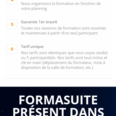
Nous organisons la formation en fonction de
votre planning
Garantie 1er inscrit
5
Toutes nos sessions de formation sont ouvertes
et maintenues à partir d’un seul participant
Tarif unique
6
Nos tarifs sont identiques que vous soyez seul(e)
ou 5 participant(e)s. Nos tarifs sont tout inclus et
clé en main (déplacement du formateur, mise à
disposition de la salle de formation, etc.)
FORMASUITE
PRÉSENT DANS