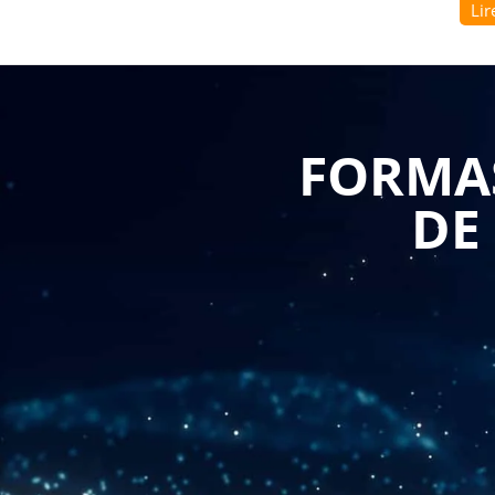
Lir
La
formation Structurer un module sur Magento 2
du framework et des bonnes pratiques de développeme
leur environnement, à organiser les éléments d’un
approche permet de produire des développements plu
FORMAS
dans le temps, tout en facilitant la collaboration en
DE
Ce parcours met également l’accent sur la maîtri
fonctionnalités depuis le back-office permet de vér
les paramétrages en toute autonomie. En parallèle, le
anomalies avant mise en production, limitant ainsi l
corrections en urgence souvent coûteuses pour l’entr
Avec
Formasuite
, cette montée en compétence s’insc
programme peut être adapté gratuitement en fonctio
Magento ou du niveau de vos équipes. Les sessions so
perturber vos cycles projets. De plus, la garantie 1
participant, un avantage clé pour les structures qu