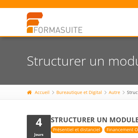
Structurer un mod
Accueil
Bureautique et Digital
Autre
Stru
4
STRUCTURER UN MODULE
Présentiel et distanciel
Financement O
Jours