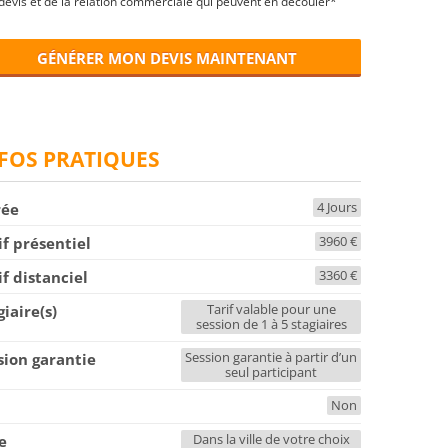
devis et de la relation commerciale qui peuvent en découler*
GÉNÉRER MON DEVIS MAINTENANT
FOS PRATIQUES
4 Jours
rée
3960 €
if présentiel
3360 €
if distanciel
Tarif valable pour une
giaire(s)
session de 1 à 5 stagiaires
Session garantie à partir d’un
sion garantie
seul participant
Non
F
Dans la ville de votre choix
le