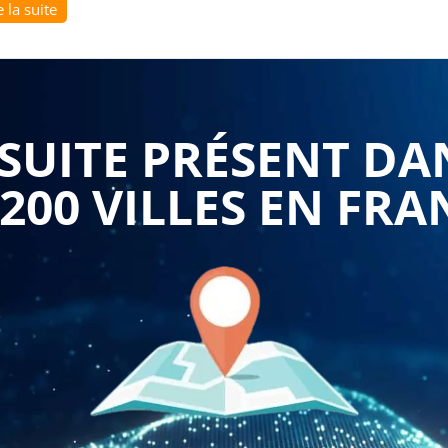
e la suite
apporte une compréhension approfondie de l’architecture
nt. Les participants apprennent à installer correctement
 module et à respecter les conventions attendues. Cette
s propres, plus lisibles et plus facilement maintenables
UITE PRÉSENT DA
tre développeurs sur un même projet.
 200 VILLES EN FRA
se de l’interface administrateur. Savoir contrôler les
ifier rapidement le comportement des modules et d’ajuster
s méthodes de test abordées facilitent l’identification des
es risques d’incident, les interruptions de service et les
eprise.
rit dans un cadre flexible et directement opérationnel. Le
n de votre environnement technique, de votre version de
nt organisées selon votre planning, afin de s’intégrer sans
er inscrit permet de maintenir la session même avec un seul
i souhaitent avancer rapidement sans dépendre d’un groupe