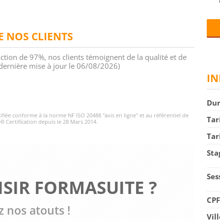
DE NOS CLIENTS
action de 97%, nos clients témoignent de la qualité et de
 (dernière mise à jour le 06/08/2026)
IN
Du
rtifiée conforme à la norme NF ISO 20488 "avis en ligne" et au référentiel de
Tar
R Certification depuis le 28 Mars 2014.
Tar
Sta
Ses
SIR FORMASUITE ?
CP
 nos atouts !
Vil