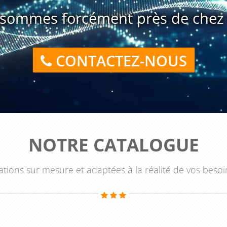
sommes forcément près de chez 
utonomie et de renforcer la qualité globale des projets e-
s, ils réduisent les temps de correction, améliorent la
CONTACTEZ-NOUS
utures. L’apprentissage s’inscrit ainsi dans une logique de
inue des développements sur Magento 2.
sur Magento 2
, c’est faire le choix d’un code plus robuste et
s projets digitaux. Pour planifier rapidement une session
 disponibilités et vos priorités avec nos équipes.
NOTRE CATALOGUE
tions sur mesure et adaptées à la réalité de vos besoi