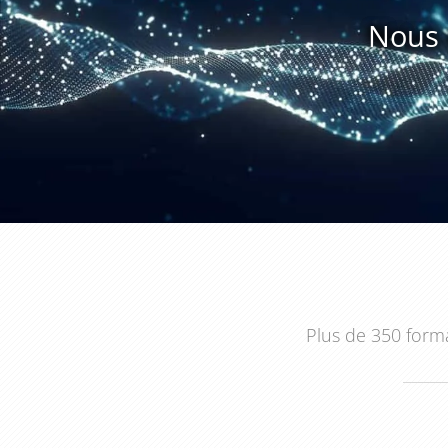
complet.
Nous 
Ce dispositif permet aux développeurs de gagner en a
commerce. En structurant correctement leurs module
performance des sites et facilitent les évolutions f
sécurisation, de performance et d’optimisation cont
S’engager dans la
formation Structurer un module 
d’une meilleure maîtrise technique au service de vo
adaptée à vos enjeux, il ne reste plus qu’à définir vos
Plus de 350 forma