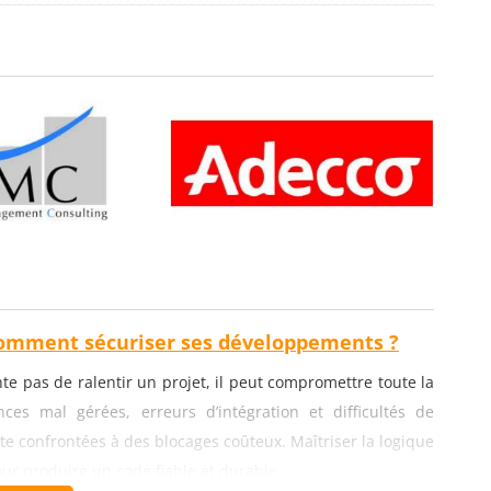
comment sécuriser ses développements ?
e pas de ralentir un projet, il peut compromettre toute la
ces mal gérées, erreurs d’intégration et difficultés de
te confrontées à des blocages coûteux. Maîtriser la logique
ur produire un code fiable et durable.