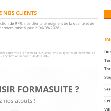
DE NOS CLIENTS
action de 97%, nos clients témoignent de la qualité et de
 (dernière mise à jour le 06/08/2026)
IN
Du
rtifiée conforme à la norme NF ISO 20488 "avis en ligne" et au référentiel de
R Certification depuis le 28 Mars 2014.
Tar
Tar
Sta
SIR FORMASUITE ?
Ses
 nos atouts !
CP
Vil