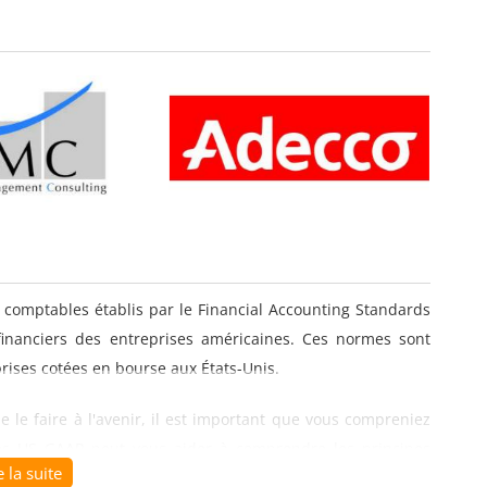
omptables établis par le Financial Accounting Standards
financiers des entreprises américaines. Ces normes sont
prises cotées en bourse aux États-Unis.
e le faire à l'avenir, il est important que vous compreniez
s US GAAP peut vous aider à comprendre les principes
e la suite
ilisés pour préparer les états financiers selon les normes