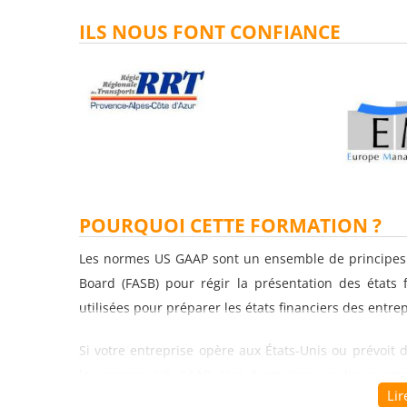
ILS NOUS FONT CONFIANCE
POURQUOI CETTE FORMATION ?
Les normes US GAAP sont un ensemble de principes c
Board (FASB) pour régir la présentation des états 
utilisées pour préparer les états financiers des entre
Si votre entreprise opère aux États-Unis ou prévoit d
les normes US GAAP. Une formation sur les norme
Lir
comptables et les pratiques recommandées qui sont ut