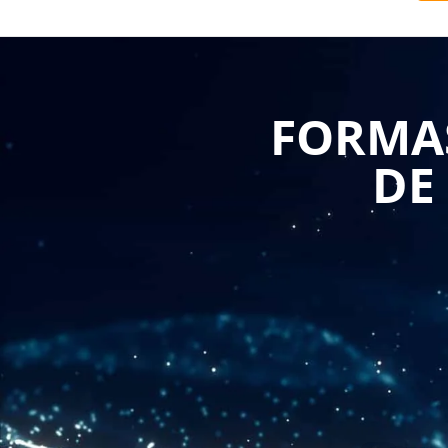
américaines.
La formation peut couvrir une variété de sujets, 
principes de reconnaissance et de mesure des acti
FORMAS
financiers et les exigences en matière de divulgation.
DE
Une compréhension solide des normes US GAAP peut 
éviter les erreurs coûteuses dans la présentation d
crédibilité de votre entreprise auprès des investis
engagement à respecter les normes comptables les p
En résumé, une formation sur les normes US GAAP peu
des affaires avec des entreprises américaines. Elle 
pratiques recommandées utilisés pour préparer les 
garantir la conformité aux règles comptables et renforc