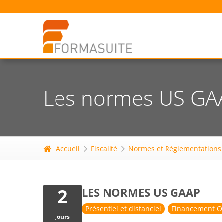
Les normes US GA
Accueil
Fiscalité
Normes et Réglementations
2
LES NORMES US GAAP
Présentiel et distanciel
Financement O
Jours