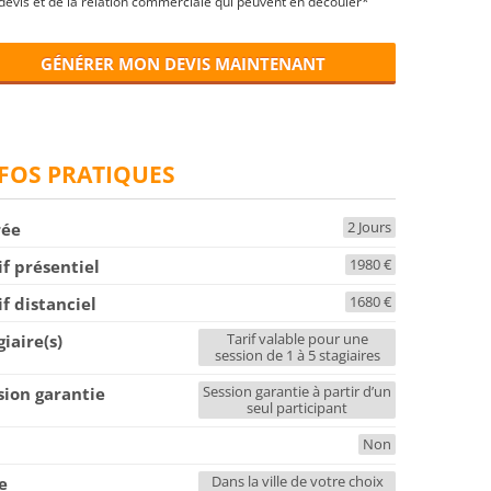
devis et de la relation commerciale qui peuvent en découler*
GÉNÉRER MON DEVIS MAINTENANT
FOS PRATIQUES
2 Jours
rée
1980 €
if présentiel
1680 €
if distanciel
Tarif valable pour une
giaire(s)
session de 1 à 5 stagiaires
Session garantie à partir d’un
sion garantie
seul participant
Non
F
Dans la ville de votre choix
le