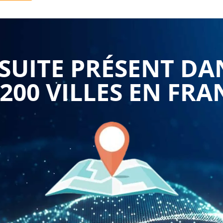
notamment les principes de base des normes US GAAP, les
fs et des passifs, les normes de présentation des états
UITE PRÉSENT DA
 200 VILLES EN FRA
vous aider à vous conformer aux règles comptables et à
e vos états financiers. En outre, cela peut renforcer la
seurs et des partenaires commerciaux en démontrant votre
lus rigoureuses.
t aider les entreprises à opérer aux États-Unis ou à faire
permet de mieux comprendre les principes comptables et les
états financiers selon les normes américaines, et ainsi
er la crédibilité de l'entreprise.