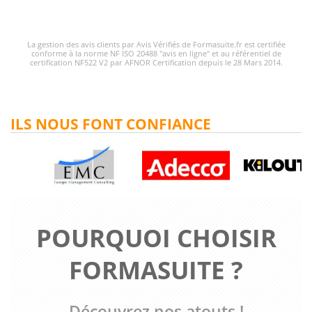
La gestion des avis clients par Avis Vérifiés de Formasuite.fr est certifiée
conforme à la norme NF ISO 20488 "avis en ligne" et au référentiel de
certification NF522 V2 par AFNOR Certification depuis le 28 Mars 2014.
ILS NOUS FONT CONFIANCE
POURQUOI CHOISIR
FORMASUITE ?
Découvrez nos atouts !