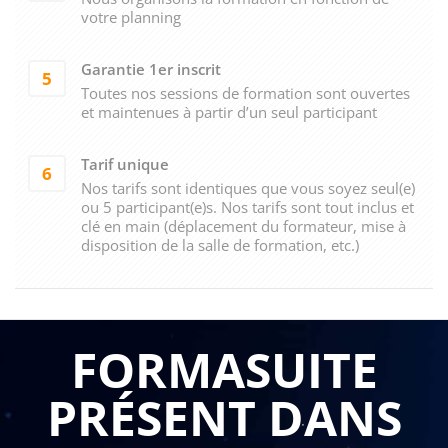
votre planning
Garantie 1er inscrit
5
Toutes nos sessions de formation sont ouvertes
et maintenues à partir d’un seul participant
Tarif unique
6
Nos tarifs sont identiques que vous soyez seul(e)
ou 5 participant(e)s. Nos tarifs sont tout inclus et
clé en main (déplacement du formateur, mise à
disposition de la salle de formation, etc.)
FORMASUITE
PRÉSENT DANS