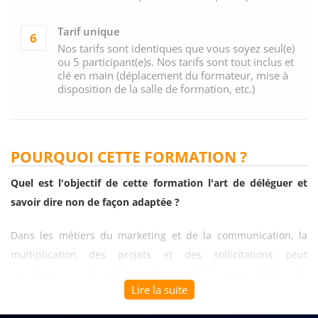
Tarif unique
6
Nos tarifs sont identiques que vous soyez seul(e)
ou 5 participant(e)s. Nos tarifs sont tout inclus et
clé en main (déplacement du formateur, mise à
disposition de la salle de formation, etc.)
POURQUOI CETTE FORMATION ?
Quel est l'objectif de cette formation l'art de déléguer et
savoir dire non de façon adaptée ?
Dans les métiers du marketing et de la communication, la
multiplication des projets et des sollicitations peut
rapidement conduire à la surcharge et à la perte d'efficacité.
Lire la suite
Cette
formation l'art de déléguer et savoir dire non de façon
adaptée
permet aux managers et aux professionnels de