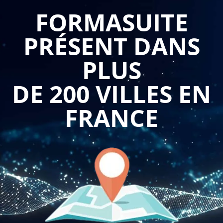
retrouver du temps pour les missions à forte valeur ajoutée
FORMASUITE
tout en préservant leur équilibre professionnel. Vos
PRÉSENT DANS
collaborateurs développent des compétences essentielles
pour optimiser leur gestion du temps, renforcer l'autonomie
PLUS
de leurs équipes et maintenir des relations professionnelles
saines et productives.
DE 200 VILLES EN
Se former à la délégation et à l'assertivité avec
Formasuite
FRANCE
garantit une approche concrète adaptée à vos enjeux
organisationnels. Nous adaptons gratuitement le programme
aux spécificités de votre environnement de travail et aux défis
managériaux que vous rencontrez. Cette formation certifiée
Qualiopi propose des sessions courtes et concrètes qui
favorisent une montée rapide en compétences, avec des
mises en situation basées sur des cas réels. Les participants
comprennent l'importance de la délégation et savent
comment déléguer efficacement, en identifiant les tâches