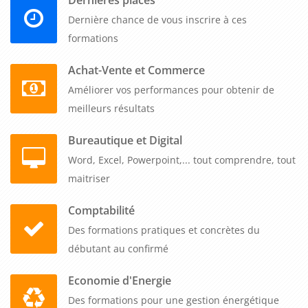
maintenues dès un participant, et notre tarif unique couvre
Dernière chance de vous inscrire à ces
de 1 à 5 collaborateurs pour le même prix, tout inclus. Vous
formations
organisez cette formation quand vous voulez selon votre
planning, et où vous voulez : partout en France dans vos
Achat-Vente et Commerce
locaux, nos salles ou en distanciel. Transformez la gestion de
Améliorer vos performances pour obtenir de
votre temps et de vos priorités en atout stratégique pour
meilleurs résultats
gagner en sérénité et en performance.
Bureautique et Digital
Word, Excel, Powerpoint,... tout comprendre, tout
maitriser
Comptabilité
Des formations pratiques et concrètes du
débutant au confirmé
Economie d'Energie
Des formations pour une gestion énergétique