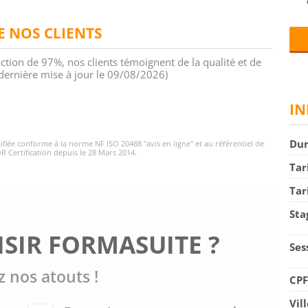
DE NOS CLIENTS
action de 97%, nos clients témoignent de la qualité et de
 (dernière mise à jour le 09/08/2026)
IN
Du
rtifiée conforme à la norme NF ISO 20488 "avis en ligne" et au référentiel de
R Certification depuis le 28 Mars 2014.
Tar
Tar
Sta
SIR FORMASUITE ?
Ses
 nos atouts !
CP
Vil