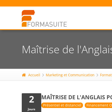
Maîtrise de l'Angla
Accueil
Marketing et Communication
Format
2
MAÎTRISE DE L'ANGLAIS 
Présentiel et distanciel
Financement O
Jours