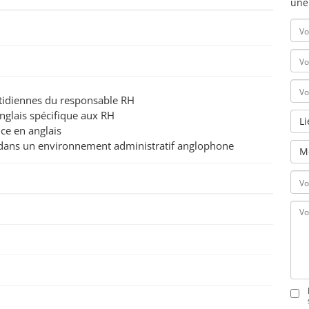
une
uotidiennes du responsable RH
anglais spécifique aux RH
L
nce en anglais
 dans un environnement administratif anglophone
M