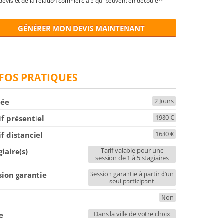
devis et de la relation commerciale qui peuvent en découler*
GÉNÉRER MON DEVIS MAINTENANT
FOS PRATIQUES
2 Jours
rée
1980 €
if présentiel
1680 €
if distanciel
Tarif valable pour une
giaire(s)
session de 1 à 5 stagiaires
Session garantie à partir d’un
sion garantie
seul participant
Non
F
Dans la ville de votre choix
le