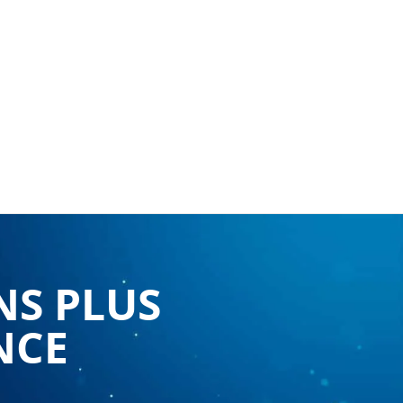
NS PLUS
NCE