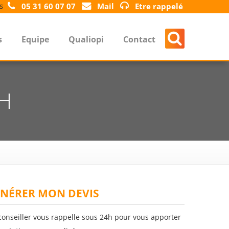
s
05 31 60 07 07
Mail
Etre rappelé
s
Equipe
Qualiopi
Contact
RH
NÉRER MON DEVIS
conseiller vous rappelle sous 24h pour vous apporter