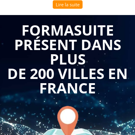
Lire la suite
fiabilité des comptes sociaux et la conformité aux obligations
déclaratives nécessitent une maîtrise rigoureuse des
mécanismes de calcul, de comptabilisation et de contrôle de
FORMASUITE
ces charges. Les erreurs de traitement peuvent entraîner des
PRÉSENT DANS
redressements fiscaux et sociaux coûteux, des anomalies
dans les états financiers et des difficultés lors des audits ou
PLUS
des clôtures comptables.
DE 200 VILLES EN
La
formation rapprochement et contrôle comptable des
charges de personnel
permet aux participants de
FRANCE
comprendre le rôle des organismes sociaux (URSSAF, caisses
de retraite, mutuelles, prévoyance) et le rapprochement
comptable des charges sociales et taxes assises sur les
salaires. Cette formation aborde les méthodologies pour
identifier les différentes composantes des cotisations sociales
patronales et salariales, vérifier la cohérence entre les
déclarations sociales nominatives (DSN) et les écritures