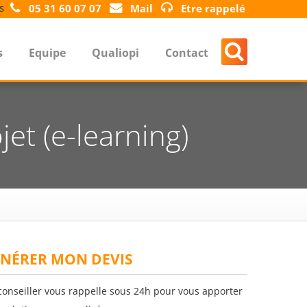
s
05 31 60 07 07
Mail
Etre rappelé
s
Equipe
Qualiopi
Contact
et (e-learning)
NÉRER MON DEVIS
conseiller vous rappelle sous 24h pour vous apporter