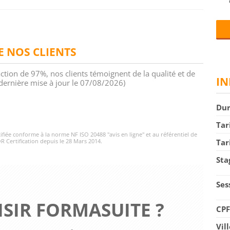
DE NOS CLIENTS
action de 97%, nos clients témoignent de la qualité et de
IN
 (dernière mise à jour le 07/08/2026)
Du
Tar
rtifiée conforme à la norme NF ISO 20488 "avis en ligne" et au référentiel de
R Certification depuis le 28 Mars 2014.
Tar
Sta
Ses
SIR FORMASUITE ?
CP
Vil