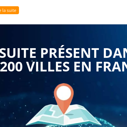
e la suite
mation :
ique de valeur : Les formations permettent de mieux
 de valeur dans un contexte professionnel. Les
 des clients, à évaluer leur potentiel de valeur, à adapter
ntes rentables.
 : Les formations permettent d'acquérir des compétences
UITE PRÉSENT DA
en vente stratégique de valeur. Les participants
nction de leur interlocuteur, à écouter activement, à
ées de manière claire et à résoudre les conflits.
 200 VILLES EN FRA
n : Les formations permettent de développer des
eur travail de vente stratégique de valeur. Les
, à hiérarchiser leurs tâches, à gérer leur temps
es pour améliorer leur performance.
ns permettent d'améliorer la productivité des
e stratégique de valeur. Les participants apprennent à
prendre leurs besoins, à préparer des propositions
t et à conclure des ventes rentables.
ations permettent de développer le chiffre d'affaires des
s commerciaux en vente stratégique de valeur. Les
rché, à mieux comprendre les besoins de leurs clients, à
ficacement et à conclure des ventes rentables.