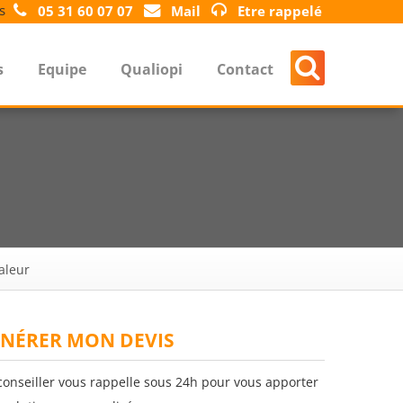
s
05 31 60 07 07
Mail
Etre rappelé
s
Equipe
Qualiopi
Contact
aleur
NÉRER MON DEVIS
conseiller vous rappelle sous 24h pour vous apporter