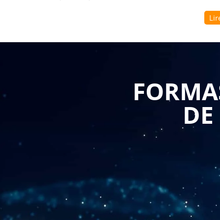
Lir
Voici les principaux avantages de suivre une telle for
Compréhension des enjeux de la vente stratég
comprendre les enjeux de la vente stratégique
participants apprennent à identifier les besoins
leur offre en conséquence et à conclure des ve
Acquisition de compétences en communication
FORMAS
en communication indispensables pour réussir 
apprennent à adapter leur communication en fo
poser les bonnes questions, à exprimer leurs id
DE
Développement de compétences en organisatio
compétences en organisation pour mieux gérer l
participants apprennent à planifier leur journée
efficacement et à utiliser les outils numériqu
Amélioration de la productivité : Les formatio
commerciaux en optimisant leur travail de vent
mieux cibler leurs interlocuteurs, à mieux com
commerciales adaptées, à négocier efficacemen
Développement du chiffre d'affaires : Les form
entreprises en optimisant les performances de
participants apprennent à mieux cibler leur ma
proposer des solutions adaptées, à négocier ef