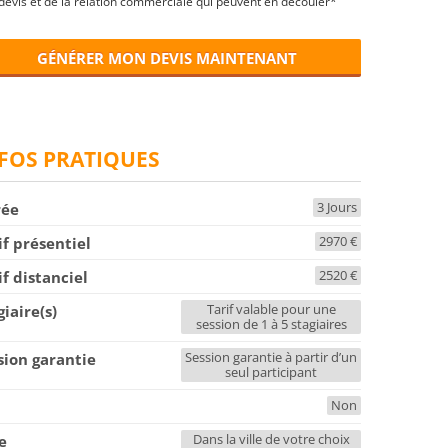
devis et de la relation commerciale qui peuvent en découler*
GÉNÉRER MON DEVIS MAINTENANT
FOS PRATIQUES
3 Jours
rée
2970 €
if présentiel
2520 €
if distanciel
Tarif valable pour une
giaire(s)
session de 1 à 5 stagiaires
Session garantie à partir d’un
sion garantie
seul participant
Non
F
Dans la ville de votre choix
le