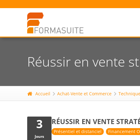
Réussir en vente s
Accueil
Achat-Vente et Commerce
Technique
3
RÉUSSIR EN VENTE STRAT
Présentiel et distanciel
Financement O
Jours