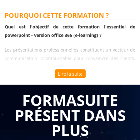
POURQUOI CETTE FORMATION ?
Quel est l'objectif de cette formation l'essentiel de
powerpoint - version office 365 (e-learning) ?
Les présentations professionnelles constituent un vecteur de
communication incontournable pour convaincre des clients,
former des équipes ou partager des résultats. La
formation
Lire la suite
l'essentiel de powerpoint - version office 365 (e-learning)
permet aux collaborateurs de maîtriser les fonctions
essentielles de PowerPoint pour concevoir des supports
FORMASUITE
visuels percutants et professionnels. Cette montée en
PRÉSENT DANS
compétences en distanciel offre la flexibilité nécessaire pour
apprendre à son rythme, tout en développant rapidement les
PLUS
réflexes indispensables à la création de présentations
efficaces.