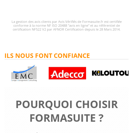
La gestion des avis clients par Avis Vérifiés de Formasuite.fr est certifiée
conforme à la norme NF ISO 20488 "avis en ligne" et au référentiel de
certification NF522 V2 par AFNOR Certification depuis le 28 Mars 2014.
ILS NOUS FONT CONFIANCE
POURQUOI CHOISIR
FORMASUITE ?