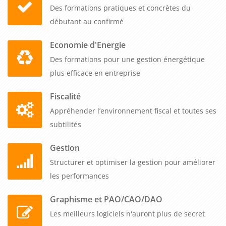
processus critiques. La gestion fine des permissions assure
Des formations pratiques et concrètes du
que chaque utilisateur accède uniquement aux informations
débutant au confirmé
pertinentes pour son rôle, renforçant ainsi la sécurité, la
conformité réglementaire et la confidentialité de vos données
Economie d'Energie
sensibles.
Des formations pour une gestion énergétique
plus efficace en entreprise
Cette
formation sharepoint avancé : personnalisation,
gestion des flux de travail et des permissions en 1 journée
Fiscalité
adopte un format intensif spécialement conçu pour les
Appréhender l’environnement fiscal et toutes ses
professionnels ayant déjà une pratique régulière de
subtilités
SharePoint. Nos formateurs experts, architectes SharePoint
Gestion
certifiés avec une expérience terrain significative, ont
structuré cette journée autour de cas pratiques complexes
Structurer et optimiser la gestion pour améliorer
inspirés de situations réelles d'entreprise : création d'un
les performances
portail métier personnalisé avec web parts configurables,
Graphisme et PAO/CAO/DAO
mise en place d'un workflow de validation de documents
Les meilleurs logiciels n'auront plus de secret
multi-étapes avec notifications automatiques, configuration