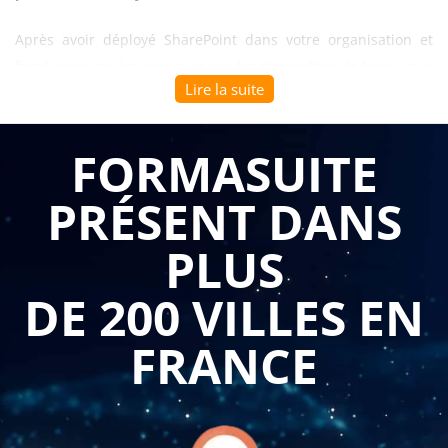
Après avoir déployé SharePoint dans votre organisation et
familiarisé vos équipes avec ses fonctionnalités de base, vous
Lire la suite
constatez rapidement que le véritable potentiel de cette
plateforme réside dans sa capacité à s'adapter précisément à
vos processus métiers spécifiques. Les sites standards, aussi
FORMASUITE
bien conçus soient-ils, ne répondent que partiellement aux
PRÉSENT DANS
besoins complexes de vos départements : validation de
documents multi-niveaux, workflows d'approbation
PLUS
personnalisés, interfaces utilisateur adaptées aux usages
spécifiques, gestion fine des permissions selon les rôles et
DE 200 VILLES EN
responsabilités. Pour transformer SharePoint d'un simple
espace de stockage en une véritable plateforme métier qui
FRANCE
automatise vos processus, sécurise vos informations
sensibles et améliore significativement la productivité, vos
administrateurs et power users ont besoin de maîtriser les
fonctionnalités avancées de personnalisation,