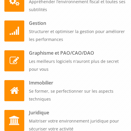
Appréhender l’environnement fiscal et toutes ses
pouvez proposer de poursuivre la discussion en dehors de la
subtilités
présentation.
Gestion
Écouter les objections et répondre aux
Structurer et optimiser la gestion pour améliorer
préoccupations
les performances
Lorsque vous argumentez, il est important d'écouter les
Graphisme et PAO/CAO/DAO
objections et de répondre aux préoccupations de votre
public. Si votre public a des doutes ou des inquiétudes
Les meilleurs logiciels n'auront plus de secret
concernant votre proposition, il est important de répondre de
pour vous
manière empathique et persuasive. En écoutant les
Immobilier
objections et en y répondant, vous montrez que vous prenez
Se former, se perfectionner sur les aspects
en compte les préoccupations de votre public et que vous
techniques
êtes prêt à travailler avec eux pour trouver une solution
viable et acceptable pour tous.
Juridique
En conclusion
Maitriser votre environnement juridique pour
sécuriser votre activité