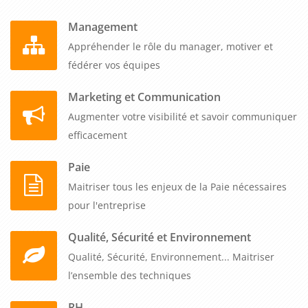
Argumenter pour convaincre est un véritable art, qui
nécessite de la préparation, de la connaissance de son public
Management
et de la persuasion. En utilisant des faits et des données, des
Appréhender le rôle du manager, motiver et
arguments émotionnels, des exemples concrets et en
fédérer vos équipes
préparant une présentation claire et concise, vous pouvez
Marketing et Communication
renforcer votre argumentation et convaincre votre public de
prendre la décision souhaitée. En écoutant les objections et
Augmenter votre visibilité et savoir communiquer
en y répondant, vous montrez que vous êtes prêt à travailler
efficacement
avec votre public pour trouver une solution viable et
Paie
acceptable pour tous. En suivant ces conseils, vous serez en
Maitriser tous les enjeux de la Paie nécessaires
mesure d'argumenter efficacement et de convaincre avec
pour l'entreprise
succès.
Qualité, Sécurité et Environnement
Qualité, Sécurité, Environnement... Maitriser
l’ensemble des techniques
RH