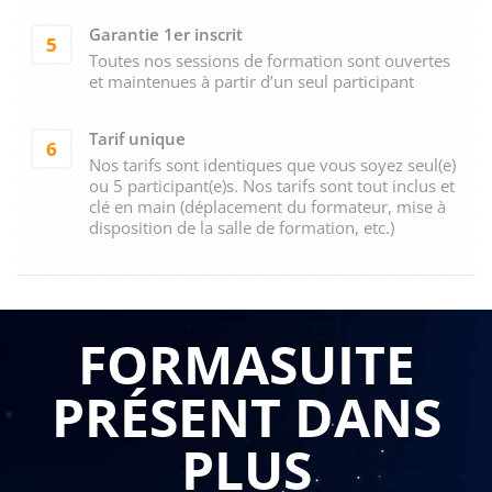
Garantie 1er inscrit
5
Toutes nos sessions de formation sont ouvertes
et maintenues à partir d’un seul participant
Tarif unique
6
Nos tarifs sont identiques que vous soyez seul(e)
ou 5 participant(e)s. Nos tarifs sont tout inclus et
clé en main (déplacement du formateur, mise à
disposition de la salle de formation, etc.)
FORMASUITE
PRÉSENT DANS
PLUS