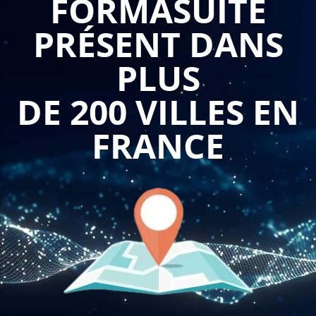
FORMASUITE
PRÉSENT DANS
La formation "Assurer la gestion de la formation" est destinée
à ces professionnels. Elle a pour but de leur permettre de
PLUS
maîtriser les différentes étapes de la gestion de la formation,
depuis l'élaboration du plan de formation jusqu'à l'évaluation
DE 200 VILLES EN
des actions de formation. Cette formation permet également
aux participants de découvrir les outils et les méthodes pour
FRANCE
optimiser la gestion de la formation.
La gestion de la formation est un enjeu crucial pour toute
entreprise, quelle que soit sa taille. En effet, la formation
continue des collaborateurs permet à l'entreprise de rester
compétitive, d'adapter son activité aux évolutions du marché
et de maintenir la motivation de ses salariés. Par conséquent,
la mise en place d'une politique de formation efficace peut se
révéler un véritable levier de croissance pour l'entreprise.