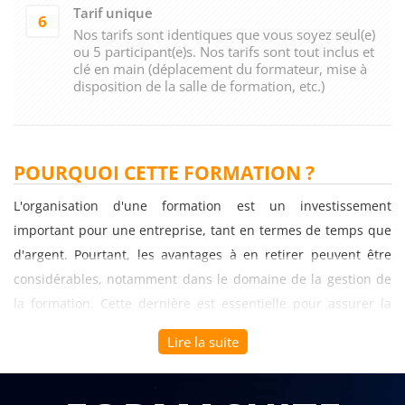
Tarif unique
6
Nos tarifs sont identiques que vous soyez seul(e)
ou 5 participant(e)s. Nos tarifs sont tout inclus et
clé en main (déplacement du formateur, mise à
disposition de la salle de formation, etc.)
POURQUOI CETTE FORMATION ?
L'organisation d'une formation est un investissement
important pour une entreprise, tant en termes de temps que
d'argent. Pourtant, les avantages à en retirer peuvent être
considérables, notamment dans le domaine de la gestion de
la formation. Cette dernière est essentielle pour assurer la
montée en compétences des collaborateurs et contribue
Lire la suite
grandement à la performance globale de l'entreprise. C'est
pourquoi, il est important de former les collaborateurs qui
sont en charge de cette mission.