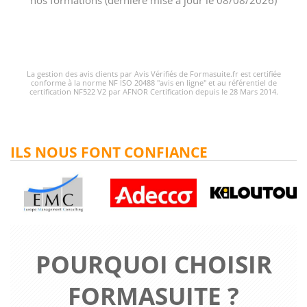
nos formations (dernière mise à jour le 08/08/2026)
La gestion des avis clients par Avis Vérifiés de Formasuite.fr est certifiée
conforme à la norme NF ISO 20488 "avis en ligne" et au référentiel de
certification NF522 V2 par AFNOR Certification depuis le 28 Mars 2014.
ILS NOUS FONT CONFIANCE
POURQUOI CHOISIR
FORMASUITE ?