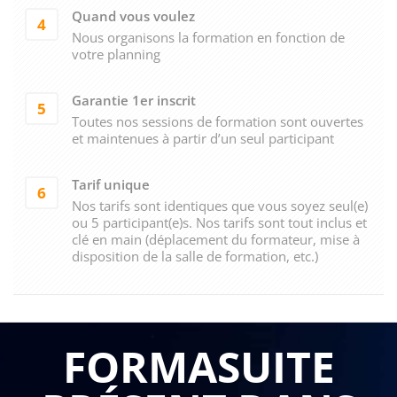
Quand vous voulez
4
Nous organisons la formation en fonction de
votre planning
Garantie 1er inscrit
5
Toutes nos sessions de formation sont ouvertes
et maintenues à partir d’un seul participant
Tarif unique
6
Nos tarifs sont identiques que vous soyez seul(e)
ou 5 participant(e)s. Nos tarifs sont tout inclus et
clé en main (déplacement du formateur, mise à
disposition de la salle de formation, etc.)
FORMASUITE