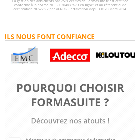
La gestion des avis clients par Avis Vérifiés de Formasuite.fr est certifiée
conforme à la norme NF ISO 20488 "avis en ligne" et au référentiel de
certification NF522 V2 par AFNOR Certification depuis le 28 Mars 2014.
ILS NOUS FONT CONFIANCE
POURQUOI CHOISIR
FORMASUITE ?
Découvrez nos atouts !
Adaptation du programme de formation