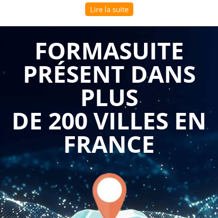
Lire la suite
de recrutement, d'évaluation des performances, de formation
et de gestion prévisionnelle des emplois et compétences. Les
professionnels RH se trouvent confrontés à une
FORMASUITE
transformation digitale accélérée où les algorithmes de
PRÉSENT DANS
matching candidat-poste, les chatbots de première
qualification, les outils d'analyse prédictive des turnover et
PLUS
les plateformes d'apprentissage adaptatif redéfinissent les
méthodes de travail établies. Cette évolution technologique
DE 200 VILLES EN
majeure nécessite une compréhension approfondie des
enjeux, opportunités et limites de l'IA pour permettre aux
FRANCE
acteurs RH de rester compétitifs, d'optimiser leurs processus
et de développer une approche éthique et responsable de
ces nouvelles technologies dans la gestion des ressources
humaines.
La
formation introduction à l'intelligence artificielle en une