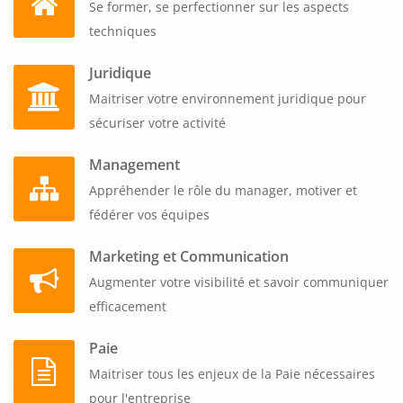
Se former, se perfectionner sur les aspects
pour devenir un professionnel RH capable d'appréhender les
techniques
enjeux de l'IA et de piloter efficacement la transformation
numérique de votre fonction ressources humaines.
Juridique
Maitriser votre environnement juridique pour
sécuriser votre activité
Management
Appréhender le rôle du manager, motiver et
fédérer vos équipes
Marketing et Communication
Augmenter votre visibilité et savoir communiquer
efficacement
Paie
Maitriser tous les enjeux de la Paie nécessaires
pour l'entreprise