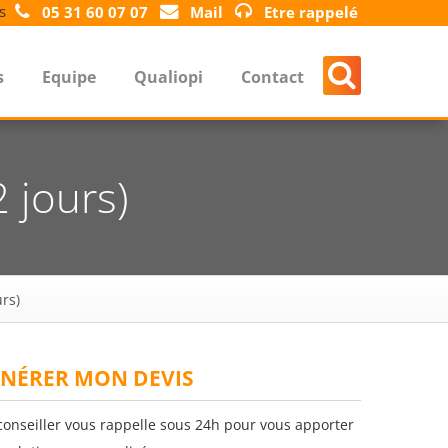
s
05 31 60 07 07
Mail
Etre rappelé
s
Equipe
Qualiopi
Contact
2 jours)
urs)
NÉRER MON DEVIS
conseiller vous rappelle sous 24h pour vous apporter