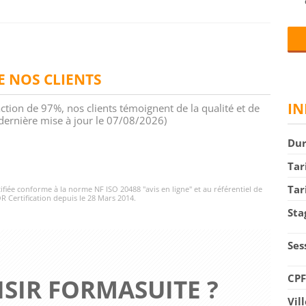
DE NOS CLIENTS
IN
action de 97%, nos clients témoignent de la qualité et de
 (dernière mise à jour le 07/08/2026)
Du
Tar
Tar
rtifiée conforme à la norme NF ISO 20488 "avis en ligne" et au référentiel de
R Certification depuis le 28 Mars 2014.
Sta
Ses
CP
SIR FORMASUITE ?
Vil