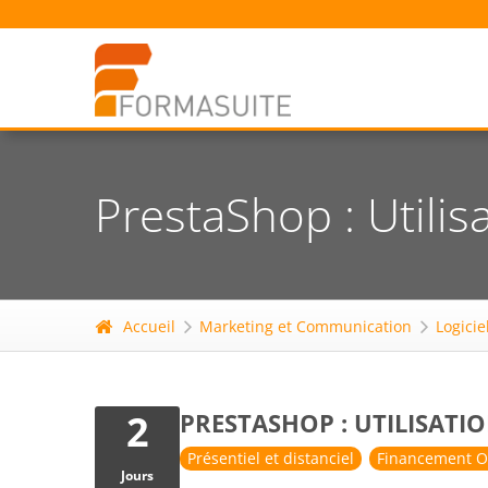
PrestaShop : Utilisa
Accueil
Marketing et Communication
Logicie
2
PRESTASHOP : UTILISATIO
Présentiel et distanciel
Financement O
Jours