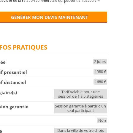
devis et de la relation commerciale qui peuvent en découler*
GÉNÉRER MON DEVIS MAINTENANT
FOS PRATIQUES
2 Jours
rée
1980 €
if présentiel
1680 €
if distanciel
Tarif valable pour une
giaire(s)
session de 1 à 5 stagiaires
Session garantie à partir d’un
sion garantie
seul participant
Non
F
Dans la ville de votre choix
le