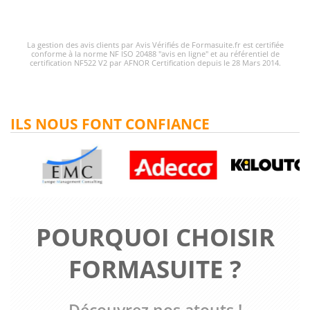
La gestion des avis clients par Avis Vérifiés de Formasuite.fr est certifiée
conforme à la norme NF ISO 20488 "avis en ligne" et au référentiel de
certification NF522 V2 par AFNOR Certification depuis le 28 Mars 2014.
ILS NOUS FONT CONFIANCE
POURQUOI CHOISIR
FORMASUITE ?