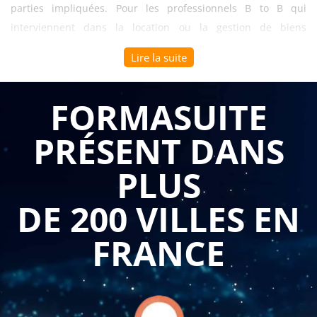
parties impliquées. Pour les professionnels B to B qui
interviennent dans la location ou la gestion de biens
immobiliers, il est primordial de maîtriser les modalités de
Lire la suite
rédaction et d'exécution des états des lieux. C'est pourquoi
une formation spécialisée dans ce domaine peut offrir de
FORMASUITE
nombreux avantages.
Compréhension approfondie des règles et des
PRÉSENT DANS
procédures : Une formation sur les états des lieux
permet aux professionnels B to B d'acquérir une
PLUS
connaissance approfondie des règles et des
procédures régissant la rédaction et l'exécution des
états des lieux. Ils apprendront les obligations légales,
DE 200 VILLES EN
les éléments à prendre en compte lors de la rédaction,
les méthodes de vérification des biens, les mentions
obligatoires, et les délais à respecter. Cette expertise
FRANCE
leur permettra de se conformer aux réglementations
en vigueur et de garantir des états des lieux complets
et précis.
Protection des intérêts des parties impliquées : En
maîtrisant les modalités de rédaction et d'exécution
d'états des lieux, les professionnels B to B peuvent