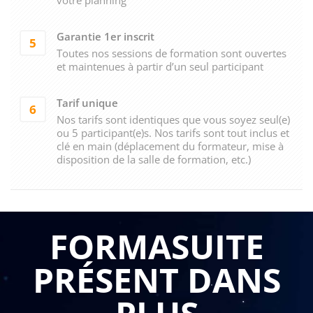
Garantie 1er inscrit
5
Toutes nos sessions de formation sont ouvertes
et maintenues à partir d’un seul participant
Tarif unique
6
Nos tarifs sont identiques que vous soyez seul(e)
ou 5 participant(e)s. Nos tarifs sont tout inclus et
clé en main (déplacement du formateur, mise à
disposition de la salle de formation, etc.)
FORMASUITE
PRÉSENT DANS
PLUS