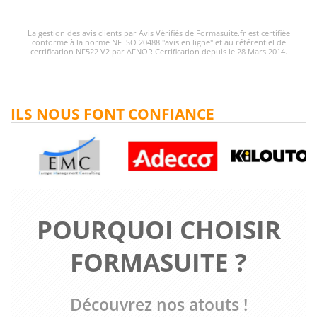
La gestion des avis clients par Avis Vérifiés de Formasuite.fr est certifiée
conforme à la norme NF ISO 20488 "avis en ligne" et au référentiel de
certification NF522 V2 par AFNOR Certification depuis le 28 Mars 2014.
ILS NOUS FONT CONFIANCE
POURQUOI CHOISIR
FORMASUITE ?
Découvrez nos atouts !