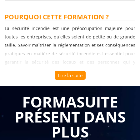
POURQUOI CETTE FORMATION ?
La sécurité incendie est une préoccupation majeure pour
toutes les entreprises, qu'elles soient de petite ou de grande
taille. Savoir maîtriser la réglementation et ses conséquences
pratiques en matière de sécurité incendie est essentiel pour
garantir la sécurité des locaux et des personnes qui y
travaillent. C'est pourquoi il est important de suivre une
Lire la suite
formation spécialisée dans ce domaine. Voici quelques
avantages de cette formation :
FORMASUITE
Connaissance approfondie de la réglementation : La
formation permet aux participants de se familiariser
PRÉSENT DANS
avec les réglementations en matière de sécurité
incendie spécifiques à leurs locaux, en dehors des
Établissements Recevant du Public (ERP) et des
PLUS
Immeubles de Grande Hauteur (IGH). Ils apprennent
les exigences légales relatives à la prévention des
incendies, à la protection des occupants, à