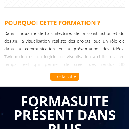
POURQUOI CETTE FORMATION ?
Dans l'industrie de l'architecture, de la construction et du
design, la visualisation réaliste des projets joue un rôle clé
dans la communication et la présentation des idées.
Twinmotion est un logiciel de visualisation architectural en
temps réel qui permet de créer des rendus 3D
époustouflants, des animations et des visites virtuelles
Lire la suite
interactives. Si votre entreprise souhaite améliorer ses
compétences en matière de visualisation architecturale, la
FORMASUITE
formation sur le thème "Twinmotion Initiation" présente un
intérêt majeur.
PRÉSENT DANS
La formation "Twinmotion Initiation" est spécialement conçue
PLUS
pour permettre aux professionnels de se familiariser avec les