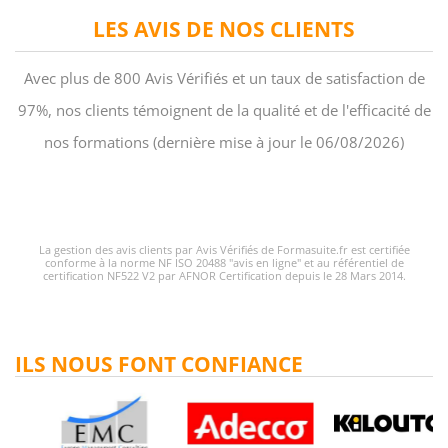
LES AVIS DE NOS CLIENTS
Avec plus de 800 Avis Vérifiés et un taux de satisfaction de
97%, nos clients témoignent de la qualité et de l'efficacité de
nos formations (dernière mise à jour le 06/08/2026)
La gestion des avis clients par Avis Vérifiés de Formasuite.fr est certifiée
conforme à la norme NF ISO 20488 "avis en ligne" et au référentiel de
certification NF522 V2 par AFNOR Certification depuis le 28 Mars 2014.
ILS NOUS FONT CONFIANCE