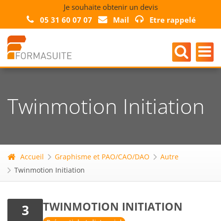
Je souhaite obtenir un devis
05 31 60 07 07
Mail
Etre rappelé
Twinmotion Initiation
Accueil
Graphisme et PAO/CAO/DAO
Autre
Twinmotion Initiation
TWINMOTION INITIATION
3