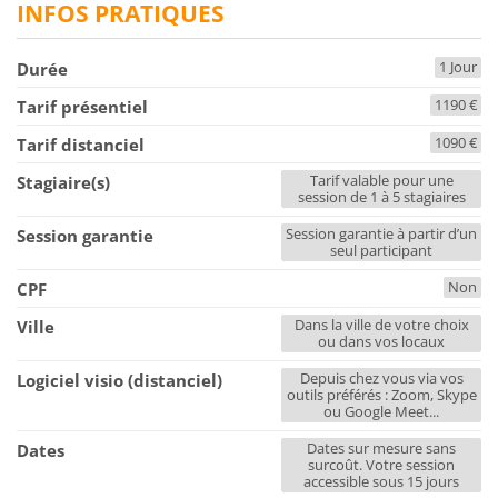
INFOS PRATIQUES
1 Jour
Durée
1190 €
Tarif présentiel
1090 €
Tarif distanciel
Tarif valable pour une
Stagiaire(s)
session de 1 à 5 stagiaires
Session garantie à partir d’un
Session garantie
seul participant
Non
CPF
Dans la ville de votre choix
Ville
ou dans vos locaux
Depuis chez vous via vos
Logiciel visio (distanciel)
outils préférés : Zoom, Skype
ou Google Meet...
Dates sur mesure sans
Dates
surcoût. Votre session
accessible sous 15 jours