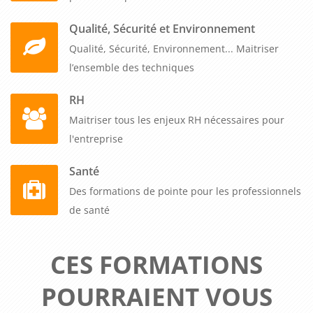
Qualité, Sécurité et Environnement
Qualité, Sécurité, Environnement... Maitriser
l’ensemble des techniques
RH
Maitriser tous les enjeux RH nécessaires pour
l'entreprise
Santé
Des formations de pointe pour les professionnels
de santé
CES FORMATIONS
POURRAIENT VOUS