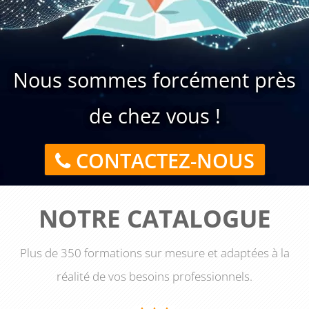
Connaître les actions à mettre en place pour prévenir
les violences sexuelles et sexistes
Savoir comment réagir en cas de situation délicate :
comment accompagner la victime, comment gérer la
crise, comment mettre en place des sanctions
appropriées, etc.
Nous sommes forcément près
Cette formation est importante pour tous les collaborateurs
de l'entreprise, quel que soit leur niveau hiérarchique. En
de chez vous !
effet, les violences sexuelles et sexistes peuvent se produire à
tous les niveaux de l'organisation et il est donc essentiel que
CONTACTEZ-NOUS
chaque collaborateur soit sensibilisé à cette problématique et
sache comment réagir en cas de besoin.
NOTRE CATALOGUE
En résumé, la formation sur la prévention et la lutte contre
les violences sexuelles et sexistes est une étape essentielle
Plus de 350 formations sur mesure et adaptées à la
pour toutes les entreprises souhaitant créer un
environnement de travail sûr et respectueux pour leurs
réalité de vos besoins professionnels.
collaborateurs. Elle permet de sensibiliser les employés aux
risques et aux conséquences de ces violences, de leur donner