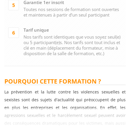
Garantie 1er inscrit
5
Toutes nos sessions de formation sont ouvertes
et maintenues à partir d’un seul participant
Tarif unique
6
Nos tarifs sont identiques que vous soyez seul(e)
ou 5 participant(e)s. Nos tarifs sont tout inclus et
clé en main (déplacement du formateur, mise à
disposition de la salle de formation, etc.)
POURQUOI CETTE FORMATION ?
La prévention et la lutte contre les violences sexuelles et
sexistes sont des sujets d'actualité qui préoccupent de plus
en plus les entreprises et les organisations. En effet, les
agressions sexuelles et le harcèlement sexuel peuvent avoir
des conséquences dramatiques pour les victimes, mais aussi