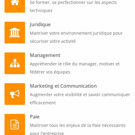
Se former, se perfectionner sur les aspects
techniques
Juridique
Maitriser votre environnement juridique pour
sécuriser votre activité
Management
Appréhender le rôle du manager, motiver et
fédérer vos équipes
Marketing et Communication
Augmenter votre visibilité et savoir communiquer
efficacement
Paie
Maitriser tous les enjeux de la Paie nécessaires
pour l'entreprise