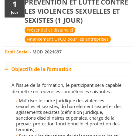
PRÉVENTION ET LUTTE CONTRE
1
LES VIOLENCES SEXUELLES ET
Jour
SEXISTES (1 JOUR)
Présentiel et distanciel
Financement OPCO pour les entreprises
Droit Social
- MOD_2021697
Objectifs de la formation
À l'issue de la formation, le participant sera capable
de mettre en œuvre les compétences suivantes :
Maîtriser le cadre juridique des violences
sexuelles et sexistes, du harcèlement sexuel et des
agissements sexistes (définition juridique,
sanctions disciplinaires et pénales, charge de la
preuve, protection fonctionnelle et protection des
témoins) ;