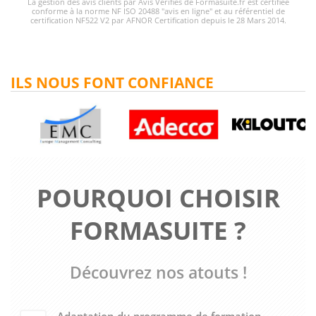
La gestion des avis clients par Avis Vérifiés de Formasuite.fr est certifiée
conforme à la norme NF ISO 20488 "avis en ligne" et au référentiel de
certification NF522 V2 par AFNOR Certification depuis le 28 Mars 2014.
ILS NOUS FONT CONFIANCE
POURQUOI CHOISIR
FORMASUITE ?
Découvrez nos atouts !
Adaptation du programme de formation