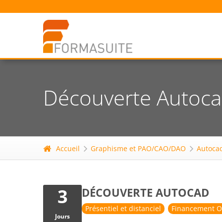
Découverte Autoc
Accueil
Graphisme et PAO/CAO/DAO
Autoca
3
DÉCOUVERTE AUTOCAD
Présentiel et distanciel
Financement O
Jours