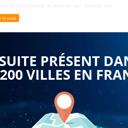
toCAD et leur permettre de démarrer avec confiance dans
 offre de nombreux avantages pour les professionnels, et les
e la suite
onnel.
essionnels de se familiariser avec les fonctionnalités
er de manière efficace. Les participants acquièrent les
r et visualiser des dessins techniques dans AutoCAD.
UITE PRÉSENT DA
e les bases de l'interface utilisateur d'AutoCAD. Les
 200 VILLES EN FRA
es menus, les barres d'outils et les palettes qui composent
ent également les commandes de base pour naviguer dans
ts.
 d'acquérir des compétences dans la création de dessins
s de dessin, tels que les lignes, les cercles, les rectangles
s découvrent comment modifier ces objets, les déplacer, les