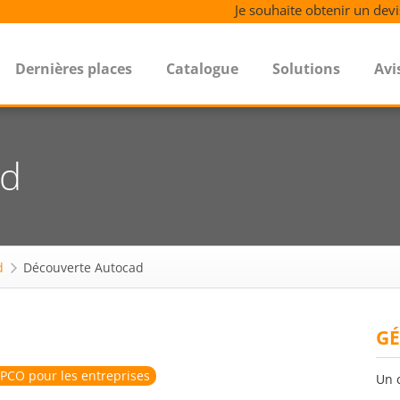
Je souhaite obtenir un devi
Dernières places
Catalogue
Solutions
Avi
ad
d
Découverte Autocad
GÉ
PCO pour les entreprises
Un 