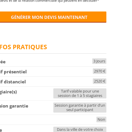
devis et de la relation commerciale qui peuvent en découler*
GÉNÉRER MON DEVIS MAINTENANT
FOS PRATIQUES
3 Jours
rée
2970 €
if présentiel
2520 €
if distanciel
Tarif valable pour une
giaire(s)
session de 1 à 5 stagiaires
Session garantie à partir d’un
sion garantie
seul participant
Non
F
Dans la ville de votre choix
le