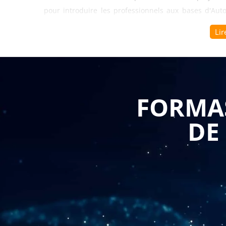
pour introduire les professionnels aux bases d'Au
l'utilisation de ce logiciel puissant. Cette formation
Lir
entreprises ont tout intérêt à la proposer à leur pers
La formation "Découverte AutoCAD" permet aux prof
essentielles d'AutoCAD et d'apprendre à les utilis
compétences de base nécessaires pour créer, modifie
FORMAS
Plus précisément, la formation permet d'apprendr
DE
professionnels découvrent les différentes fenêtres, l
l'environnement de travail d'AutoCAD. Ils apprenn
les dessins, zoomer, déplacer et sélectionner des obje
La formation "Découverte AutoCAD" permet également
en 2D. Les participants apprennent à utiliser les outil
et les polylignes, pour créer des formes précises. Il
faire pivoter et les dimensionner.