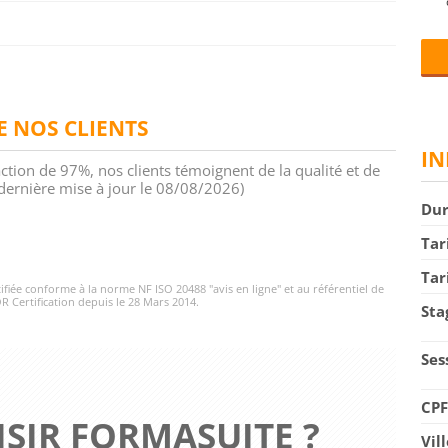
DE NOS CLIENTS
IN
action de 97%, nos clients témoignent de la qualité et de
 (dernière mise à jour le 08/08/2026)
Du
Tar
Tar
rtifiée conforme à la norme NF ISO 20488 "avis en ligne" et au référentiel de
R Certification depuis le 28 Mars 2014.
Sta
Ses
CP
SIR FORMASUITE ?
Vil