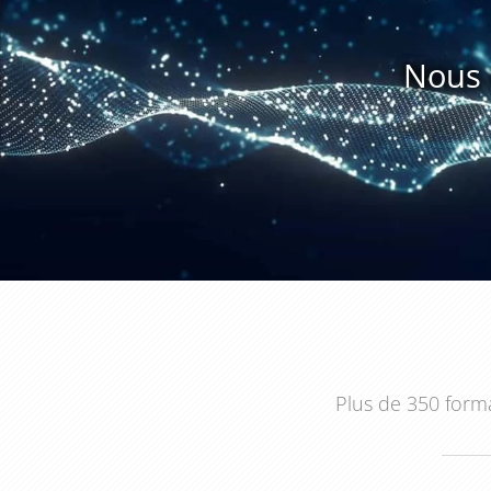
spécifiques rencontrées par vos managers.
Un axe central du parcours porte sur le managem
Nous 
autres. Savoir repérer ses propres tensions, gard
distinguer ce qui relève de l'émotionnel de ce q
importantes que les techniques d'encadrement 
relationnelle, distingue la
formation les techniques
d'un simple rappel d'outils managériaux.
Formasuite
organise ce parcours partout en France, d
contenus Qualiopi, ce qui ouvre la voie à un fi
gagneront en assurance dès les premières mises en 
construire un accompagnement qui colle vraiment à le
Plus de 350 forma