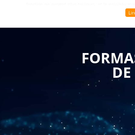
fonction ne permet plus toujours, et le nouveau man
pour trancher. Cette zone grise, rarement anticip
Lir
posture managériale si elle n'est pas travaillée dès le
Cette formation s'adresse aux managers récemme
difficulté d'affirmation face à une équipe qu'ils c
FORMAS
d'abord de clarifier l'état des pratiques actuelles : 
avec l'équipe, et quels ajustements concrets peuven
DE
mené à partir de situations vécues par les particip
quotidien managérial.
Ce programme s'appuie ensuite sur l'analyse de cas
contextes rencontrés : recadrer sans braquer, délég
ouvert sans y laisser sa crédibilité. Chaque partic
équipe, à sa culture d'entreprise et à son nivea
indifféremment à toutes les situations. Le cont
s'affirmer dans son rôle de manager
peut d'aill