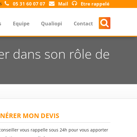
s
05 31 60 07 07
Mail
Etre rappelé
s
Equipe
Qualiopi
Contact
er dans son rôle de
NÉRER MON DEVIS
conseiller vous rappelle sous 24h pour vous apporter