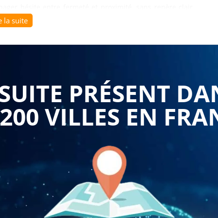
ager hésite entre fermeté et proximité, sans repère clair
ée au moment de la promotion, fragilise durablement la
e la suite
 départ.
nt nommés ou en poste depuis peu, confrontés à cette
onnaissaient autrement. Se former à cette approche permet
UITE PRÉSENT DA
quels réflexes fonctionnent, lesquels desservent la relation
t être mis en œuvre rapidement. Ce diagnostic personnel,
 200 VILLES EN FRA
ants, évite les recommandations théoriques déconnectées du
 terrain pour identifier les leviers à activer selon les
uer sans perdre le contrôle, ou encore gérer un désaccord
ipant repart avec des pistes d'action adaptées à sa propre
u d'expérience, plutôt qu'une méthode unique appliquée
enu de la
formation les techniques de management et
eurs être adapté gratuitement selon les problématiques