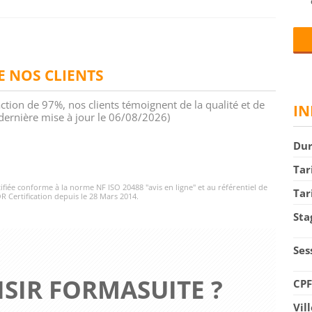
DE NOS CLIENTS
action de 97%, nos clients témoignent de la qualité et de
IN
 (dernière mise à jour le 06/08/2026)
Du
Tar
rtifiée conforme à la norme NF ISO 20488 "avis en ligne" et au référentiel de
Tar
R Certification depuis le 28 Mars 2014.
Sta
Ses
SIR FORMASUITE ?
CP
Vil