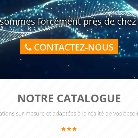
ent de soi, préalable indispensable au management des
sommes forcément près de chez 
er une posture stable face à une remise en question et
ui relève du factuel constituent des compétences aussi
classiques. Cette double dimension, personnelle et
CONTACTEZ-NOUS
 de management et s'affirmer dans son rôle de manager
ans vos locaux ou dans l'un de nos centres, et certifie ses
nancement pour vos équipes encadrantes. Vos managers
situation : parlons de leurs difficultés concrètes pour
NOTRE CATALOGUE
ur réalité de terrain.
tions sur mesure et adaptées à la réalité de vos besoi