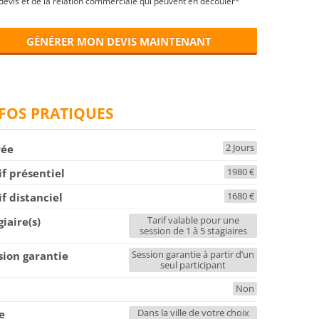
devis et de la relation commerciale qui peuvent en découler*
GÉNÉRER MON DEVIS MAINTENANT
FOS PRATIQUES
2 Jours
rée
1980 €
if présentiel
1680 €
if distanciel
Tarif valable pour une
giaire(s)
session de 1 à 5 stagiaires
Session garantie à partir d’un
sion garantie
seul participant
Non
F
Dans la ville de votre choix
le