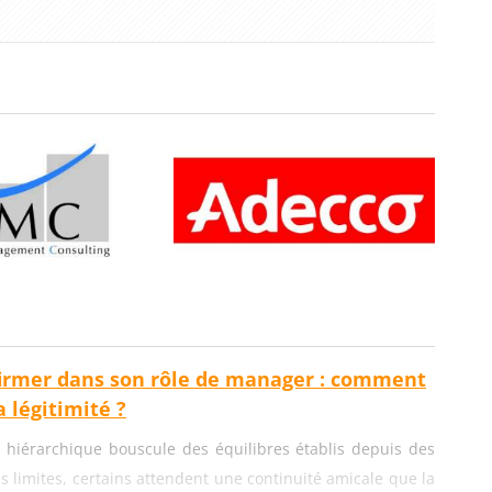
irmer dans son rôle de manager : comment
 légitimité ?
 hiérarchique bouscule des équilibres établis depuis des
es limites, certains attendent une continuité amicale que la