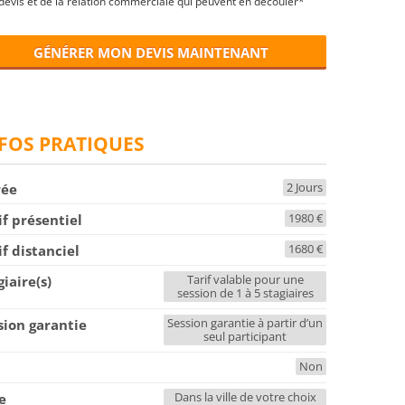
devis et de la relation commerciale qui peuvent en découler*
GÉNÉRER MON DEVIS MAINTENANT
FOS PRATIQUES
2 Jours
rée
1980 €
if présentiel
1680 €
if distanciel
Tarif valable pour une
giaire(s)
session de 1 à 5 stagiaires
Session garantie à partir d’un
sion garantie
seul participant
Non
F
Dans la ville de votre choix
le