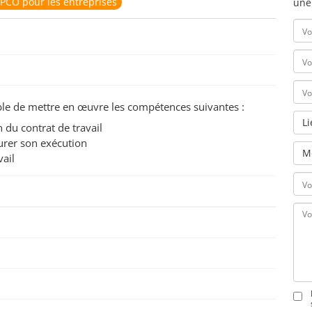
PCO pour les entreprises
une
pable de mettre en œuvre les compétences suivantes :
L
n du contrat de travail
surer son exécution
M
vail