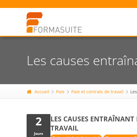
Les causes entraîna
Accueil
Paie
Paie et contrats de travail
Les
2
LES CAUSES ENTRAÎNANT
TRAVAIL
Jours