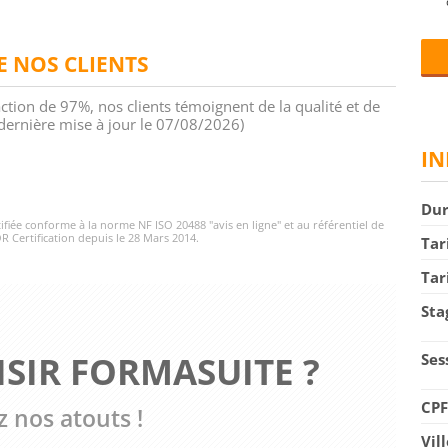
DE NOS CLIENTS
action de 97%, nos clients témoignent de la qualité et de
 (dernière mise à jour le 07/08/2026)
IN
Du
rtifiée conforme à la norme NF ISO 20488 "avis en ligne" et au référentiel de
R Certification depuis le 28 Mars 2014.
Tar
Tar
Sta
SIR FORMASUITE ?
Ses
CP
 nos atouts !
Vil