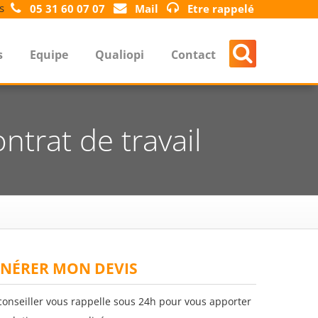
s
05 31 60 07 07
Mail
Etre rappelé
s
Equipe
Qualiopi
Contact
ntrat de travail
NÉRER MON DEVIS
conseiller vous rappelle sous 24h pour vous apporter