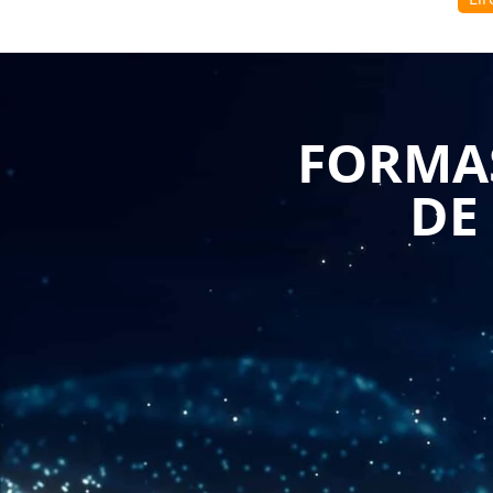
Connaître les bases juridiques : Une formation 
contrat de travail permet aux professionnels
juridiques entourant ces modifications. Cela inc
applicables et les règles spécifiques régissant
approfondie de ces bases juridiques est essentie
potentiels.
FORMAS
Adapter les contrats aux besoins de l'entrepris
temps, que ce soit en raison de changements da
stratégies. Une formation sur les causes entraî
DE
professionnels RH de comprendre comment ada
changeants de l'entreprise. Cela peut inclure d
fonctions, les lieux de travail ou les rémunérat
Gérer les changements législatifs : Les lois et
nécessiter des modifications contractuelles 
spécialisée permet aux professionnels RH de r
travail et de comprendre comment les mettre e
l'entreprise est en conformité avec les exigenc
Communiquer efficacement avec les salariés : L
d'inquiétude et de confusion pour les salarié
RH d'acquérir les compétences nécessaires pou
expliquer les raisons et les implications des m
transparente favorise une meilleure compréhens
employés.
Prévenir les conflits et les litiges : Une gesti