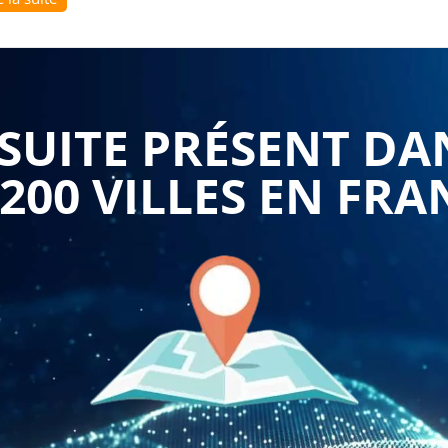
spécialisée sur les causes entraînant la modification du
 des ressources humaines de comprendre les bases
lut les dispositions légales, les conventions collectives
 les modifications contractuelles. Une connaissance
lle pour garantir la conformité légale et éviter les litiges
UITE PRÉSENT DA
e : Les besoins d'une entreprise peuvent évoluer avec le
ns l'organisation, de restructurations ou de nouvelles
nant la modification du contrat de travail permet aux
 200 VILLES EN FRA
pter les contrats existants pour répondre aux besoins
es modifications concernant la durée du travail, les
ions.
 réglementations du travail peuvent évoluer, ce qui peut
pour se conformer à ces changements. Une formation
ester informés des nouvelles lois et réglementations du
n œuvre dans les contrats existants. Cela garantit que
es légales en vigueur.
a modification du contrat de travail peut être une source
s. Une formation sur ce thème permet aux professionnels
r communiquer efficacement avec les salariés et
odifications contractuelles. Une communication claire et
ion et une relation de confiance entre l'entreprise et ses
on appropriée des modifications contractuelles contribue à