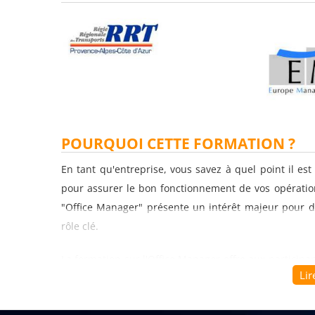
POURQUOI CETTE FORMATION ?
En tant qu'entreprise, vous savez à quel point il es
pour assurer le bon fonctionnement de vos opération
"Office Manager" présente un intérêt majeur pour d
rôle clé.
La formation sur l'Office Manager offre aux partici
Lir
nécessaires pour gérer efficacement les tâches admin
les équipes dans leur travail. Elle aborde un large 