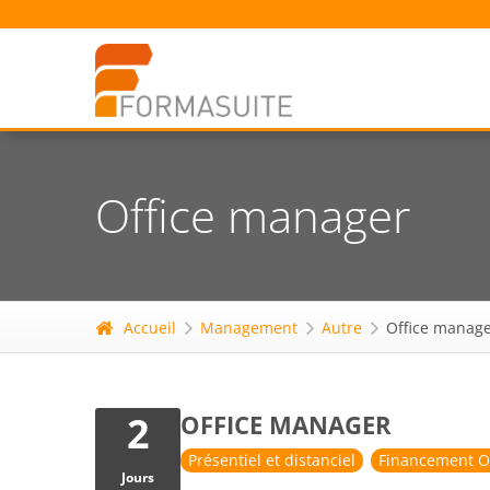
Office manager
Accueil
Management
Autre
Office manag
2
OFFICE MANAGER
Présentiel et distanciel
Financement O
Jours