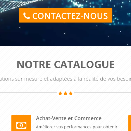
l'accent sur les compétences en gestion des fournitures de
 stocks, à passer des commandes et à négocier avec les
CONTACTEZ-NOUS
garantit un approvisionnement constant et une optimisation
jets tels que la planification d'événements d'entreprise et
ts apprendront à organiser des événements internes et
 et à garantir le bon fonctionnement des installations du
NOTRE CATALOGUE
lle de l'entreprise et de favoriser des relations positives
tions sur mesure et adaptées à la réalité de vos besoi
est un investissement précieux pour les entreprises qui
aborateurs dans ce rôle crucial. Grâce à cette formation,
r efficacement les tâches administratives, coordonner les
ur travail. En investissant dans le développement de ces
Achat-Vente et Commerce
ntreprise, favorisez une communication interne fluide et
 et professionnel.
Améliorer vos performances pour obtenir