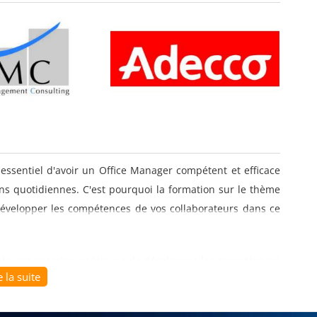
t essentiel d'avoir un Office Manager compétent et efficace
s quotidiennes. C'est pourquoi la formation sur le thème
évelopper les compétences de vos collaborateurs dans ce
pants une occasion précieuse de développer les compétences
e la suite
istratives, coordonner les activités du bureau et soutenir
éventail de sujets, tels que la gestion des fournitures, la