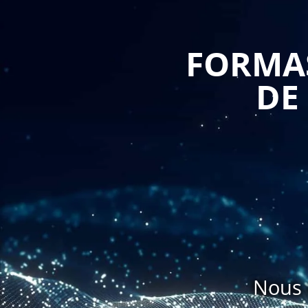
gestion des agendas, la communication interne, la pl
L'un des principaux avantages de cette formation
FORMAS
compétences organisationnelles solides. Ils apprend
planifier les déplacements et à gérer les tâches ad
DE
temps et des ressources garantit une productivit
l'entreprise.
La formation sur l'Office Manager permettra égale
communication interne. Ils apprendront à commu
transmettre des informations claires et précises, e
communication fluide et transparente favorise la colla
Un autre avantage de cette formation est qu'elle
participants apprendront à organiser, classer et ar
acquerront également des compétences en matière 
Nous 
l'accès aux informations importantes et contribue à l