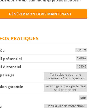
devis et de la relation commerciale qui peuvent en découler*
GÉNÉRER MON DEVIS MAINTENANT
FOS PRATIQUES
2 Jours
rée
1980 €
if présentiel
1680 €
if distanciel
Tarif valable pour une
giaire(s)
session de 1 à 5 stagiaires
Session garantie à partir d’un
sion garantie
seul participant
Non
F
Dans la ville de votre choix
le