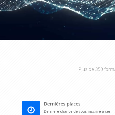
En outre, la formation sur l'Office Manager mettra 
bureau. Les participants apprendront à gérer les
fournisseurs. Une gestion efficace des fournitures 
des coûts pour l'entreprise.
Enfin, cette formation peut également aborder des su
la gestion des services généraux. Les participan
externes, à coordonner les prestataires de services
bureau. Cela permet de renforcer l'image professionne
avec les parties prenantes.
Plus de 350 forma
En conclusion, la formation sur "Office Manager" 
souhaitent développer les compétences de leurs coll
vos Office Managers seront mieux préparés pour gére
activités du bureau et soutenir les équipes dans le
Dernières places
compétences, vous améliorez l'efficacité de votre e
maintenez un environnement de travail bien organisé
Dernière chance de vous inscrire à ces