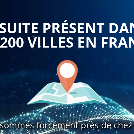
anification d'événements et la gestion des documents.
 est qu'elle permet aux participants de développer des
UITE PRÉSENT DA
ront à gérer les calendriers, à coordonner les réunions, à
ministratives de manière efficace. Une gestion efficace du
 200 VILLES EN FRA
é accrue et une utilisation optimale des capacités de
ment aux participants de développer des compétences en
niquer efficacement avec les membres de l'équipe, à
t à maintenir des relations de travail harmonieuses. Une
boration et la cohésion au sein de l'entreprise.
 aborde la gestion des documents et des archives. Les
chiver les documents de manière efficace et sécurisée. Ils
de gestion électronique des documents, ce qui facilite
sommes forcément près de chez 
a conformité réglementaire.