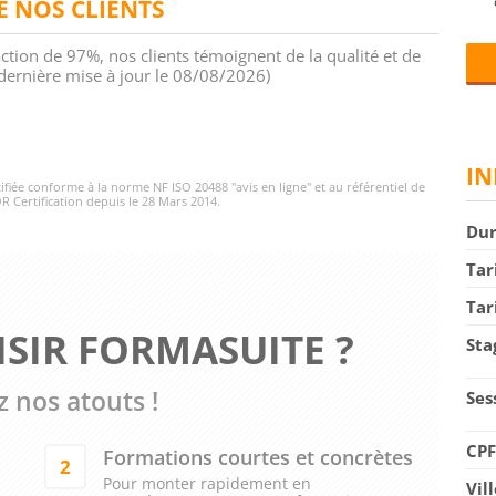
DE NOS CLIENTS
action de 97%, nos clients témoignent de la qualité et de
 (dernière mise à jour le 08/08/2026)
IN
rtifiée conforme à la norme NF ISO 20488 "avis en ligne" et au référentiel de
R Certification depuis le 28 Mars 2014.
Du
Tar
Tar
SIR FORMASUITE ?
Sta
 nos atouts !
Ses
CP
Formations courtes et concrètes
2
Pour monter rapidement en
Vil