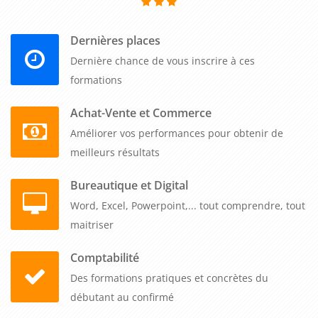
familiariser avec les dernières fonctionnalités du
logiciel. Cela leur permet de rester à jour avec les
dernières tendances et d'utiliser les fonctionnalités les
Dernières places
plus récentes pour améliorer leurs pratiques de
conception.
Dernière chance de vous inscrire à ces
En résumé, une formation sur le thème "Archicad 25
formations
initiation" peut apporter de nombreux avantages aux
Achat-Vente et Commerce
entreprises B to B. Les compétences acquises lors de cette
Améliorer vos performances pour obtenir de
formation permettent de maîtriser les fondamentaux
meilleurs résultats
d'Archicad, d'optimiser les processus de conception,
d'améliorer la collaboration interdisciplinaire et de gagner en
Bureautique et Digital
efficacité.
Word, Excel, Powerpoint,... tout comprendre, tout
maitriser
Comptabilité
Des formations pratiques et concrètes du
débutant au confirmé