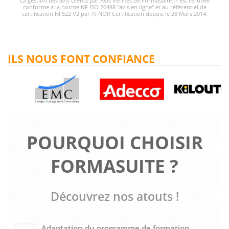
La gestion des avis clients par Avis Vérifiés de Formasuite.fr est certifiée
conforme à la norme NF ISO 20488 "avis en ligne" et au référentiel de
certification NF522 V2 par AFNOR Certification depuis le 28 Mars 2014.
ILS NOUS FONT CONFIANCE
POURQUOI CHOISIR
FORMASUITE ?
Découvrez nos atouts !
Adaptation du programme de formation