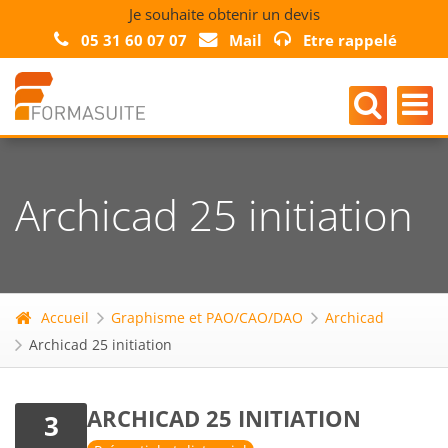
Je souhaite obtenir un devis
05 31 60 07 07
Mail
Etre rappelé
Archicad 25 initiation
Accueil
Graphisme et PAO/CAO/DAO
Archicad
Archicad 25 initiation
ARCHICAD 25 INITIATION
3