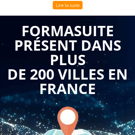
Une formation sur le thème "Archicad 25 initiation" peut
Lire la suite
apporter de nombreux avantages pour les entreprises B to B.
Voici quelques raisons pour lesquelles cette formation peut
FORMASUITE
être bénéfique :
Maîtriser les fondamentaux d'Archicad : La formation
PRÉSENT DANS
"Archicad 25 initiation" permet aux participants de
maîtriser les bases du logiciel. Ils apprennent à
PLUS
naviguer dans l'interface, à modéliser des éléments
architecturaux, à créer des plans, des coupes et des
élévations, à gérer les bibliothèques d'objets, à
DE 200 VILLES EN
appliquer des matériaux et à générer des rendus
visuels. Ces compétences de base sont essentielles
pour commencer à utiliser Archicad de manière
FRANCE
autonome.
Optimiser les processus de conception : Archicad offre
des outils avancés pour la conception architecturale.
La formation permet aux participants d'apprendre à
utiliser ces outils pour optimiser les processus de
conception. Ils peuvent créer des modèles 3D précis,
gérer les modifications de conception de manière
efficace, collaborer avec les membres de l'équipe de
projet et produire des documents de construction