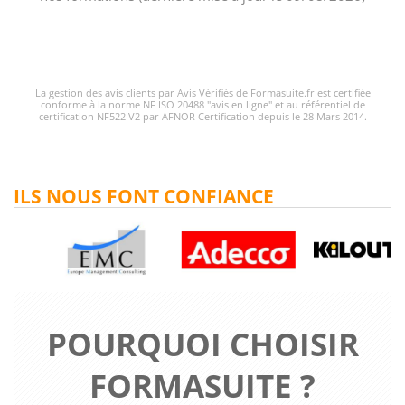
La gestion des avis clients par Avis Vérifiés de Formasuite.fr est certifiée
conforme à la norme NF ISO 20488 "avis en ligne" et au référentiel de
certification NF522 V2 par AFNOR Certification depuis le 28 Mars 2014.
ILS NOUS FONT CONFIANCE
POURQUOI CHOISIR
FORMASUITE ?