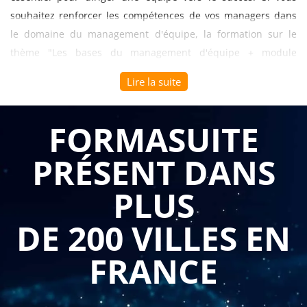
souhaitez renforcer les compétences de vos managers dans
le domaine du management d'équipe, la formation sur le
thème "Les bases du management d'équipe + module
ennéagramme" offre une opportunité précieuse.
Lire la suite
La formation sur le management d'équipe et l'ennéagramme
combine deux approches complémentaires pour améliorer
FORMASUITE
les compétences de gestion des managers. Elle permet
PRÉSENT DANS
d'explorer à la fois les bases du management d'équipe et les
principes de l'ennéagramme, un modèle de personnalité qui
PLUS
aide à comprendre les motivations et les comportements des
individus.
DE 200 VILLES EN
L'un des avantages majeurs de cette formation est qu'elle
FRANCE
offre aux managers une compréhension approfondie des
bases du management d'équipe. Ils apprendront les
compétences clés telles que la communication efficace, la