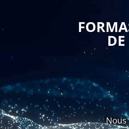
comprendre comment aligner votre contenu sur di
cohérente.
FORMAS
Amélioration de la portée et de l'engagement
DE
En utilisant efficacement plusieurs canaux de comm
engager vos clients de manière plus efficace. Une 
enseigner comment choisir et optimiser les canaux les
Création d'une expérience client fluide
Un plan de communication cross-canal bien conçu p
assurant une transition sans heurts entre les canaux,
satisfaction du client. Une formation dans ce d
expériences fluides.
Nous 
Amélioration de l'efficacité du marketing