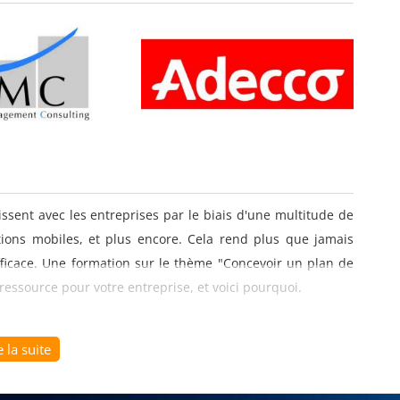
ssent avec les entreprises par le biais d'une multitude de
tions mobiles, et plus encore. Cela rend plus que jamais
ficace. Une formation sur le thème "Concevoir un plan de
essource pour votre entreprise, et voici pourquoi.
e la suite
ion cross-canal est qu'il assure une cohérence dans votre
naux. Une formation dans ce domaine peut vous aider à