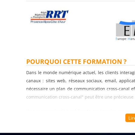
POURQUOI CETTE FORMATION ?
Dans le monde numérique actuel, les clients interagi
canaux : sites web, réseaux sociaux, email, applica
nécessaire un plan de communication cross-canal ef
communication cross-canal" peut être une précieuse r
Une communication cohérente sur tous les canaux
Lir
Un des principaux avantages d'un plan de communicat
message et votre image de marque sur tous les ca