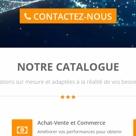
ent rendre vos efforts de marketing plus efficaces. En
naux, vous pouvez personnaliser davantage vos messages et
CONTACTEZ-NOUS
formation sur ce sujet peut vous apprendre à exploiter les
s-canal efficace peut stimuler la croissance de votre
NOTRE CATALOGUE
acement vos clients, vous pouvez augmenter les ventes et la
communication cross-canal peut être un investissement
tions sur mesure et adaptées à la réalité de vos besoi
prise.
oir un plan de communication cross-canal" peut apporter
soit pour assurer une communication cohérente, améliorer la
fluide, améliorer l'efficacité du marketing, ou stimuler la
Achat-Vente et Commerce
viguer avec succès dans le paysage numérique complexe
Améliorer vos performances pour obtenir