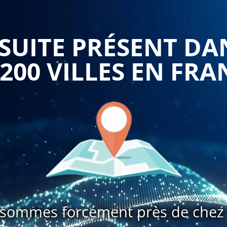
fférents canaux pour une expérience client unifiée et
UITE PRÉSENT DA
 200 VILLES EN FRA
unication, vous pouvez atteindre un public plus large et
formation en plan de communication cross-canal peut vous
 plus pertinents pour votre public cible.
eut contribuer à une expérience client plus fluide. En
 vous pouvez faciliter le parcours du client et améliorer la
omaine peut vous aider à comprendre comment créer ces
sommes forcément près de chez 