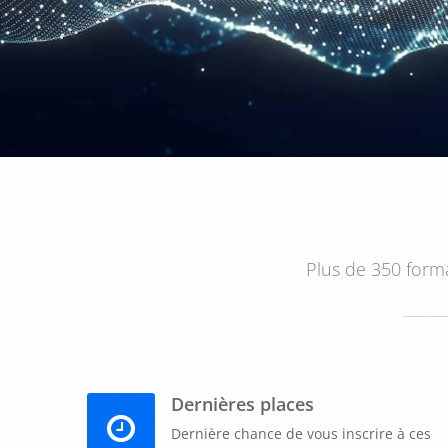
Un plan de communication cross-canal peut égalem
utilisant les données recueillies sur différents ca
offrir un contenu plus pertinent à vos clients. Une 
données pour améliorer votre marketing.
Stimulation de la croissance de l'entreprise
En fin de compte, un plan de communication cros
entreprise. En atteignant et en engageant plus effic
fidélité à la marque. Une formation en plan de 
Plus de 350 forma
stratégique pour stimuler la croissance de votre entre
En conclusion, une formation sur le thème "Concev
une valeur significative à votre entreprise. Que ce 
portée et l'engagement, créer une expérience client 
Dernières places
croissance, cette formation peut vous aider à na
d'aujourd'hui.
Dernière chance de vous inscrire à ces