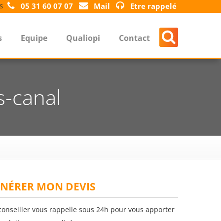
s
05 31 60 07 07
Mail
Etre rappelé
s
Equipe
Qualiopi
Contact
s-canal
NÉRER MON DEVIS
conseiller vous rappelle sous 24h pour vous apporter