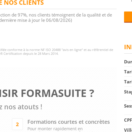
DE NOS CLIENTS
action de 97%, nos clients témoignent de la qualité et de
 (dernière mise à jour le 06/08/2026)
IN
rtifiée conforme à la norme NF ISO 20488 "avis en ligne" et au référentiel de
R Certification depuis le 28 Mars 2014.
Du
Tar
Tar
SIR FORMASUITE ?
Sta
 nos atouts !
Ses
CP
Formations courtes et concrètes
2
Pour monter rapidement en
Vil