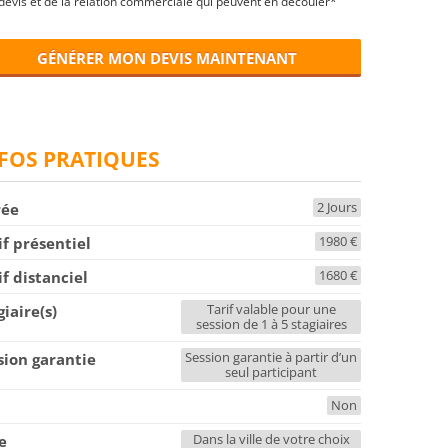
devis et de la relation commerciale qui peuvent en découler*
GÉNÉRER MON DEVIS MAINTENANT
FOS PRATIQUES
2 Jours
rée
1980 €
if présentiel
1680 €
if distanciel
Tarif valable pour une
giaire(s)
session de 1 à 5 stagiaires
Session garantie à partir d’un
sion garantie
seul participant
Non
F
Dans la ville de votre choix
le