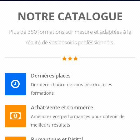
vous permettra de mieux comprendre les différentes taxes et
NOTRE CATALOGUE
impôts applicables, mais également de découvrir les
dispositifs fiscaux les plus intéressants pour vous. Enfin, vous
serez en mesure d'optimiser votre fiscalité en fonction de vos
Plus de 350 formations sur mesure et adaptées à la
objectifs patrimoniaux.
réalité de vos besoins professionnels.
Dernières places
Dernière chance de vous inscrire à ces
formations
Achat-Vente et Commerce
Améliorer vos performances pour obtenir de
meilleurs résultats
Bureautique et Digital