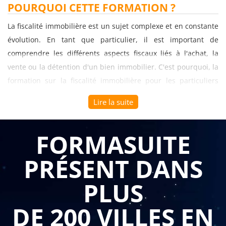
POURQUOI CETTE FORMATION ?
La fiscalité immobilière est un sujet complexe et en constante
évolution. En tant que particulier, il est important de
comprendre les différents aspects fiscaux liés à l'achat, la
vente ou la détention d'un bien immobilier. C'est pourquoi, la
formation sur la fiscalité immobilière pour les particuliers
peut être d'un grand intérêt pour vous.
Lire la suite
Cette formation vous permettra tout d'abord de comprendre
les principes de base de la fiscalité immobilière. Vous
FORMASUITE
apprendrez ainsi les différentes taxes et impôts applicables
PRÉSENT DANS
lors de l'achat, la détention et la vente d'un bien immobilier.
Vous verrez également comment optimiser votre fiscalité en
PLUS
utilisant les différents outils fiscaux disponibles.
DE 200 VILLES EN
Vous pourrez également approfondir vos connaissances sur
les dispositifs fiscaux destinés à l'immobilier. Parmi eux, on