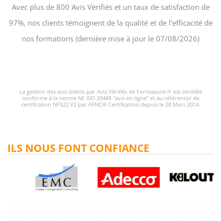
Avec plus de 800 Avis Vérifiés et un taux de satisfaction de
97%, nos clients témoignent de la qualité et de l'efficacité de
nos formations (dernière mise à jour le 07/08/2026)
La gestion des avis clients par Avis Vérifiés de Formasuite.fr est certifiée
conforme à la norme NF ISO 20488 "avis en ligne" et au référentiel de
certification NF522 V2 par AFNOR Certification depuis le 28 Mars 2014.
ILS NOUS FONT CONFIANCE