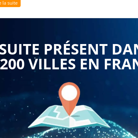
e la suite
n continue qui souhaitent s'approprier cette discipline en
tion — deux jours de formation intensive représentent le
rique à une mise en œuvre autonome et rigoureuse sur le
UITE PRÉSENT DA
ique en 2 jours
proposée sur
Formasuite
offre un parcours
 participant depuis les fondements statistiques jusqu'aux
 200 VILLES EN FRA
premier jour pose les bases incontournables : comprendre la
guer causes communes et causes spéciales, appréhender les
ge — qui gouvernent le comportement des procédés et saisir
e fondé sur les données. Ces fondations théoriques sont
rge mathématique inutile, pour rester accessibles à des
s qualité, chefs de production ou auditeurs internes.
que et l'approfondissement. Se former à la MSP sur deux
er et d'interpréter un système de Contrôle Statistique des
s du réel. Le programme guide les participants dans la