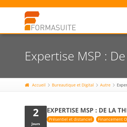
Expertise MSP : De 
Accueil
Bureautique et Digital
Autre
Exper
2
EXPERTISE MSP : DE LA T
Présentiel et distanciel
Financement O
Jours