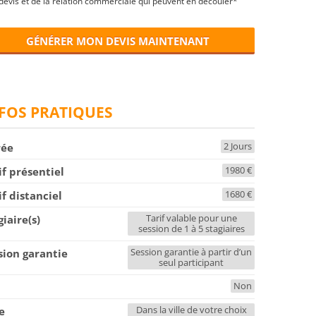
devis et de la relation commerciale qui peuvent en découler*
GÉNÉRER MON DEVIS MAINTENANT
FOS PRATIQUES
2 Jours
rée
1980 €
if présentiel
1680 €
if distanciel
Tarif valable pour une
giaire(s)
session de 1 à 5 stagiaires
Session garantie à partir d’un
sion garantie
seul participant
Non
F
Dans la ville de votre choix
le