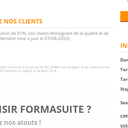
DE NOS CLIENTS
action de 97%, nos clients témoignent de la qualité et de
 (dernière mise à jour le 07/08/2026)
IN
Du
rtifiée conforme à la norme NF ISO 20488 "avis en ligne" et au référentiel de
Tar
R Certification depuis le 28 Mars 2014.
Tar
Sta
Ses
SIR FORMASUITE ?
CP
 nos atouts !
Vil