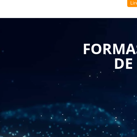
Lir
Pour les équipes qualité, production et amélioratio
profondeur — bien au-delà d'une simple sensibilisa
format idéal pour passer de la compréhension théo
terrain.
FORMAS
La formation expertise msp : de la théorie à la prat
complet et structuré, conçu pour accompagner chaque
DE
applications les plus avancées de la discipline. Le 
notion de variation naturelle et assignable, distin
lois statistiques — loi normale, dispersion, centra
la philosophie globale d'un système de surveillanc
présentées avec rigueur et pédagogie, sans surcha
profils variés — techniciens, ingénieurs, responsable
Le deuxième jour bascule résolument vers la prati
jours, c'est avoir le temps de construire, d'utilis
Procédés (CSP) complet dans des conditions proche