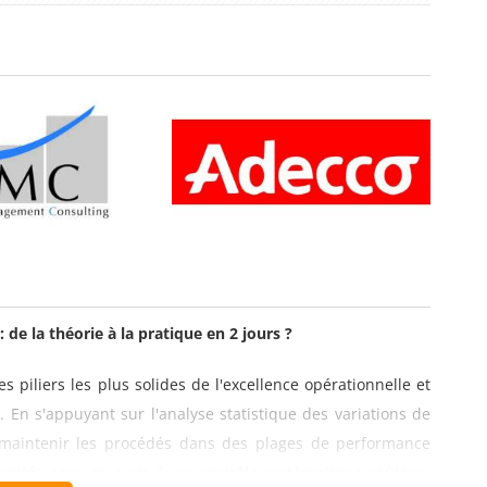
 de la théorie à la pratique en 2 jours ?
s piliers les plus solides de l'excellence opérationnelle et
 En s'appuyant sur l'analyse statistique des variations de
e maintenir les procédés dans des plages de performance
mités sans recourir à un contrôle systématique coûteux.