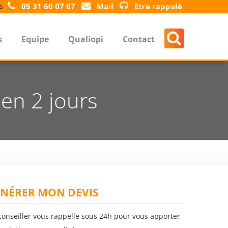
s
05 31 60 07 07
Mail
Etre rappelé
s
Equipe
Qualiopi
Contact
 en 2 jours
NÉRER MON DEVIS
conseiller vous rappelle sous 24h pour vous apporter