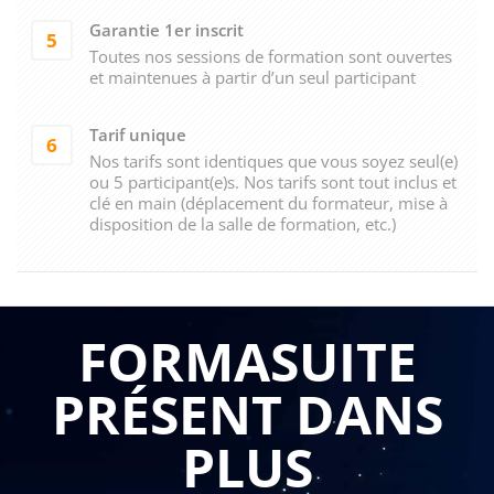
Garantie 1er inscrit
5
Toutes nos sessions de formation sont ouvertes
et maintenues à partir d’un seul participant
Tarif unique
6
Nos tarifs sont identiques que vous soyez seul(e)
ou 5 participant(e)s. Nos tarifs sont tout inclus et
clé en main (déplacement du formateur, mise à
disposition de la salle de formation, etc.)
FORMASUITE
PRÉSENT DANS
PLUS