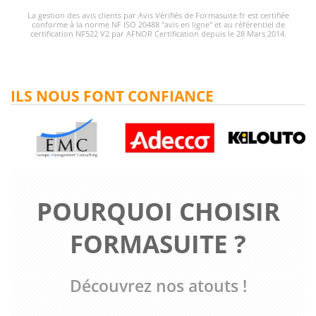
La gestion des avis clients par Avis Vérifiés de Formasuite.fr est certifiée
conforme à la norme NF ISO 20488 "avis en ligne" et au référentiel de
certification NF522 V2 par AFNOR Certification depuis le 28 Mars 2014.
ILS NOUS FONT CONFIANCE
POURQUOI CHOISIR
FORMASUITE ?
Découvrez nos atouts !