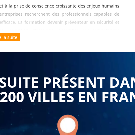
et à la prise de conscience croissante des enjeux humains
 entreprises recherchent des professionnels capables de
efficace. La
formation devenir préventeur en sécurité et
s prévention d'acquérir l'ensemble des compétences
e la suite
xercer ce métier stratégique. Cette expertise transforme la
t durablement l'accidentologie et les risques de maladies
nnels et à la mise en place d'une démarche de prévention
UITE PRÉSENT DA
e préventeur. Les participants explorent les différentes
iques, psychosociaux et organisationnels, apprennent à
 200 VILLES EN FRA
urité méthodiques, et maîtrisent l'élaboration du document
Cette approche systématique leur permet d'établir une
es priorités selon la criticité et de concevoir des plans de
aux de protection collective et individuelle.
Formasuite
de votre secteur d'activité, industrie, BTP, logistique,
vos situations de travail réelles.