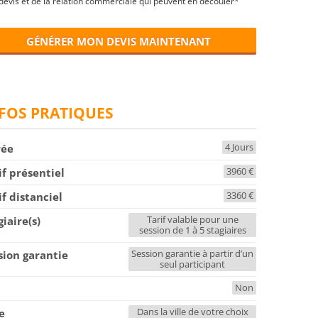
devis et de la relation commerciale qui peuvent en découler*
GÉNÉRER MON DEVIS MAINTENANT
FOS PRATIQUES
4 Jours
rée
3960 €
if présentiel
3360 €
if distanciel
Tarif valable pour une
giaire(s)
session de 1 à 5 stagiaires
Session garantie à partir d’un
sion garantie
seul participant
Non
F
Dans la ville de votre choix
le