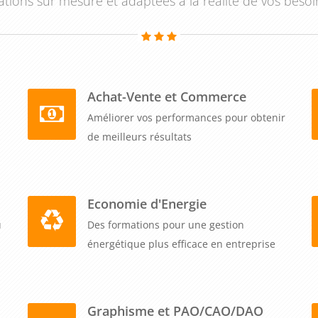
tions sur mesure et adaptées à la réalité de vos besoi
tour de la prévention. Cette dimension humaine transforme
turel au sein de l'entreprise. Où vous voulez, partout en
, quand vous voulez selon votre planning : nous organisons
 le premier participant. Notre tarif unique pour 1 à 5
en professionnalisant durablement vos futurs préventeurs
Achat-Vente et Commerce
 sécurité et de la santé au travail dans votre organisation.
Améliorer vos performances pour obtenir
de meilleurs résultats
Economie d'Energie
u
Des formations pour une gestion
énergétique plus efficace en entreprise
Graphisme et PAO/CAO/DAO