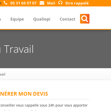
s
05 31 60 07 07
Mail
Etre rappelé
s
Equipe
Qualiopi
Contact
 Travail
vail
NÉRER MON DEVIS
conseiller vous rappelle sous 24h pour vous apporter