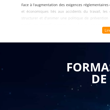
Face à l'augmentation des exigences réglementaires 
et économiques liés aux accidents du travail, les
structurer et d'animer une politique de prévention 
santé au travail
permet aux futurs responsable
Lir
techniques, méthodologiques et relationnelles pour e
culture sécurité de l'organisation tout en réduisan
professionnelles.
Se former à l'identification des risques professio
FORMAS
adaptée constitue le socle fondamental du métier d
familles de risques physiques, chimiques, biolog
DE
conduire des analyses de poste et des visites de séc
unique d'évaluation des risques professionnels. 
cartographie exhaustive des dangers, de hiérarchiser l
prévention cohérents intégrant les principes génér
adapte gratuitement le programme aux spécificités 
services ou santé, pour une application immédiate sur 