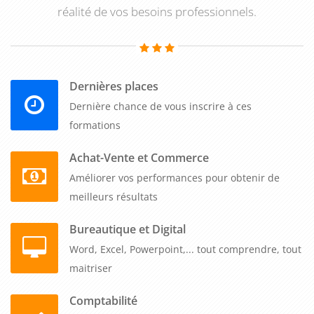
session est maintenue dès un participant, et notre tarif
réalité de vos besoins professionnels.
unique couvre jusqu'à cinq collaborateurs pour le même prix,
tout inclus.
La communication managériale constitue le troisième pilier
Dernières places
de cette montée en compétences. Les managers repartent
Dernière chance de vous inscrire à ces
avec des outils pour structurer leurs messages, adapter leur
formations
discours à leurs interlocuteurs et fédérer leur équipe autour
d'un projet commun. L'apprentissage de techniques de
Achat-Vente et Commerce
conviction et d'animation collective permet de transformer la
Améliorer vos performances pour obtenir de
vision stratégique en engagement opérationnel. Cette
meilleurs résultats
formation courte et concrète, certifiée Qualiopi, offre la
Bureautique et Digital
possibilité d'un financement et s'organise quand vous le
Word, Excel, Powerpoint,... tout comprendre, tout
souhaitez, en fonction de votre planning. Donnez à vos
maitriser
managers les clés pour révéler tout leur potentiel et
accompagner vos équipes vers la réussite collective.
Comptabilité