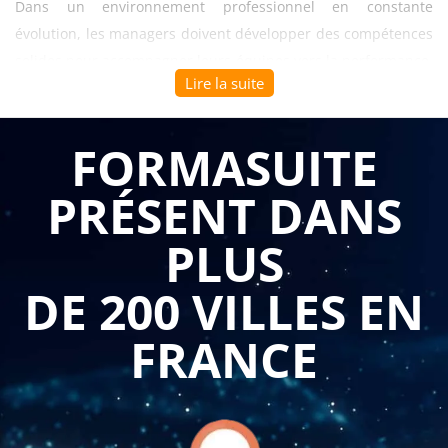
Dans un environnement professionnel en constante
évolution, les managers doivent développer des compétences
solides pour accompagner leurs équipes vers la performance.
Lire la suite
La
formation les bonnes pratiques managériales - pour
approfondir en 1 journée
permet aux cadres et responsables
d'équipe de renforcer leur posture managériale en une
FORMASUITE
session intensive et opérationnelle. Cette formation répond
PRÉSENT DANS
aux besoins des entreprises qui souhaitent voir leurs
managers gagner en assurance, en impact et en capacité à
PLUS
mobiliser leurs collaborateurs autour d'objectifs partagés.
DE 200 VILLES EN
Se former aux bonnes pratiques managériales commence par
développer sa confiance en soi, socle indispensable pour
FRANCE
incarner son rôle avec légitimité. Les participants apprennent
à identifier leurs forces, à s'appuyer sur leurs réussites
passées et à transformer leurs zones de progression en
leviers d'amélioration. Cette prise de recul permet d'adopter