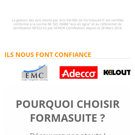
La gestion des avis clients par Avis Vérifiés de Formasuite.fr est certifiée
conforme à la norme NF ISO 20488 "avis en ligne" et au référentiel de
certification NF522 V2 par AFNOR Certification depuis le 28 Mars 2014.
ILS NOUS FONT CONFIANCE
POURQUOI CHOISIR
FORMASUITE ?