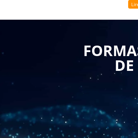
Lir
environnementaux et de leur fournir les connaissan
plus économe en carburant et moins polluante. P
apprendront les techniques d'éco-conduite et les 
carbone.
FORMAS
Une des principales raisons pour lesquelles les en
possibilité de réaliser des économies significative
DE
souple, axée sur l'anticipation, la maîtrise de la vi
conducteurs pourront réduire leur consommation de c
économies conséquentes pour l'entreprise, notamment
Outre les économies réalisées, la formation à l'éco-
réduisant les émissions de CO2. Les conducteu
responsables sur la route, telles que la réduction d
moteur et la planification des itinéraires pour m
efficaces permettent de réduire l'impact environne
climatique.