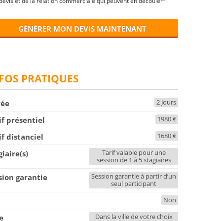
devis et de la relation commerciale qui peuvent en découler*
GÉNÉRER MON DEVIS MAINTENANT
FOS PRATIQUES
2 Jours
rée
1980 €
if présentiel
1680 €
if distanciel
Tarif valable pour une
giaire(s)
session de 1 à 5 stagiaires
Session garantie à partir d’un
sion garantie
seul participant
Non
F
Dans la ville de votre choix
le