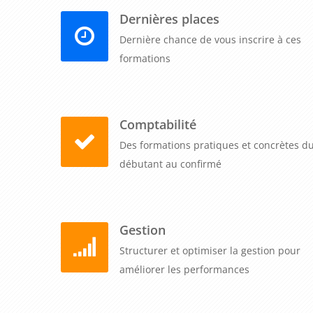
d'améliorer la sécurité routière et de renforcer l'i
Dernières places
formation, les entreprises démontrent leur engage
Dernière chance de vous inscrire à ces
activement à la transition écologique.
formations
Comptabilité
Des formations pratiques et concrètes d
débutant au confirmé
Gestion
Structurer et optimiser la gestion pour
améliorer les performances