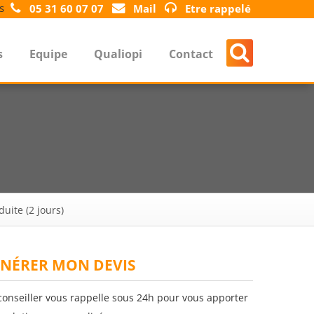
s
05 31 60 07 07
Mail
Etre rappelé
s
Equipe
Qualiopi
Contact
uite (2 jours)
NÉRER MON DEVIS
conseiller vous rappelle sous 24h pour vous apporter