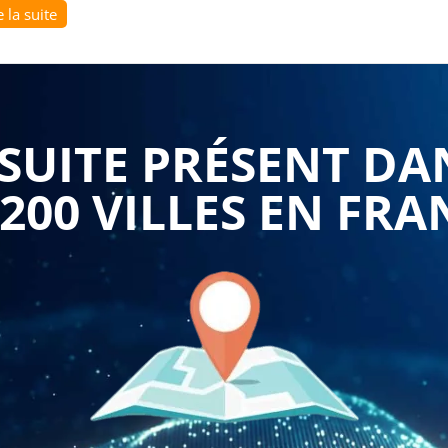
e la suite
ces et compétences nécessaires pour adopter une conduite
endant ces deux jours de formation, les participants
bonnes pratiques à adopter pour réduire leur empreinte
UITE PRÉSENT DA
treprises devraient investir dans cette formation est la
s sur leur budget carburant. En adoptant une conduite plus
 200 VILLES EN FRA
tesse et l'optimisation de la consommation de carburant, les
arburant de manière significative. Cela se traduit par des
 pour les flottes de véhicules importants.
conduite contribue à la préservation de l'environnement en
rs formés seront en mesure d'adopter des pratiques
es accélérations brusques, l'utilisation optimale du frein
inimiser la distance parcourue. Ces gestes simples mais
mental et de contribuer à la lutte contre le changement