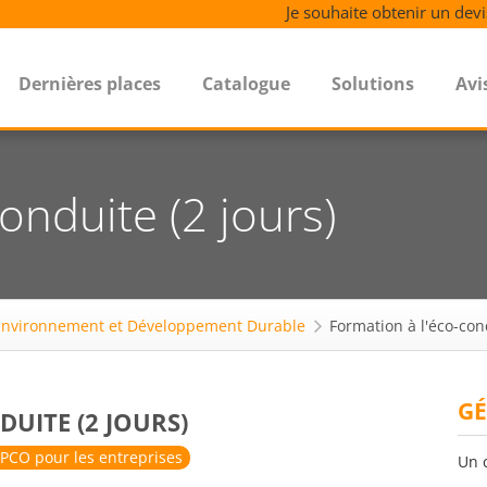
Je souhaite obtenir un devi
Dernières places
Catalogue
Solutions
Avi
onduite (2 jours)
Environnement et Développement Durable
Formation à l'éco-cond
GÉ
UITE (2 JOURS)
PCO pour les entreprises
Un 