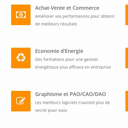
mage de marque de l'entreprise. En investissant dans cette
Achat-Vente et Commerce
ment en faveur du développement durable et contribuent
Améliorer vos performances pour obtenir
de meilleurs résultats
Economie d'Energie
u
Des formations pour une gestion
énergétique plus efficace en entreprise
Graphisme et PAO/CAO/DAO
Les meilleurs logiciels n'auront plus de
secret pour vous