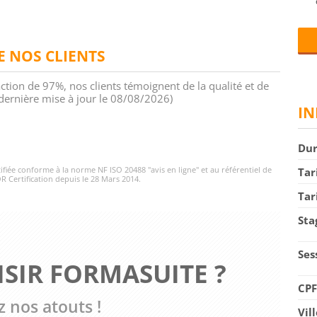
DE NOS CLIENTS
action de 97%, nos clients témoignent de la qualité et de
 (dernière mise à jour le 08/08/2026)
IN
Du
rtifiée conforme à la norme NF ISO 20488 "avis en ligne" et au référentiel de
Tar
R Certification depuis le 28 Mars 2014.
Tar
Sta
Ses
SIR FORMASUITE ?
CP
 nos atouts !
Vil