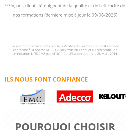
97%, nos clients témoignent de la qualité et de l'efficacité de
nos formations (dernière mise à jour le 09/08/2026)
La gestion des avis clients par Avis Vérifiés de Formasuite.fr est certifiée
conforme à la norme NF ISO 20488 "avis en ligne" et au référentiel de
certification NF522 V2 par AFNOR Certification depuis le 28 Mars 2014.
ILS NOUS FONT CONFIANCE
POURQUOI CHOISIR