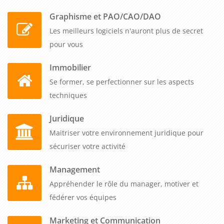
PAO/CAO/DAO
dès un participant, avec un tarif unique pour
Graphisme et PAO/CAO/DAO
1 à 5 participants, tout inclus. Révolutionnez votre
planification stratégique RH avec l'IA pour anticiper les
Les meilleurs logiciels n'auront plus de secret
évolutions du secteur créatif et optimiser la gestion des
pour vous
talents dans un environnement technologique en mutation.
Immobilier
Se former, se perfectionner sur les aspects
techniques
Juridique
Maitriser votre environnement juridique pour
sécuriser votre activité
Management
Appréhender le rôle du manager, motiver et
fédérer vos équipes
Marketing et Communication