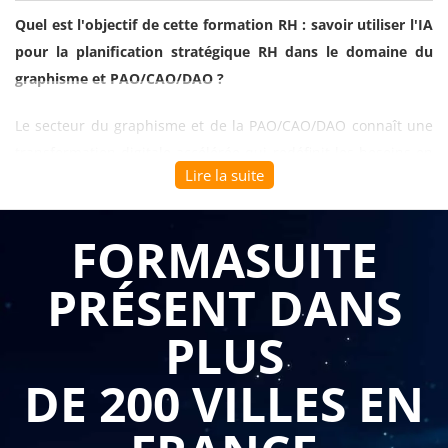
Quel est l'objectif de cette formation RH : savoir utiliser l'IA
pour la planification stratégique RH dans le domaine du
graphisme et PAO/CAO/DAO ?
Le secteur du graphisme et de la PAO/CAO/DAO connaît une
transformation digitale accélérée qui redéfinit les besoins en
Lire la suite
compétences et les stratégies de gestion des talents. Entre
l'émergence de nouveaux outils d'intelligence artificielle
générative, l'évolution des métiers créatifs et la nécessité
FORMASUITE
d'anticiper les compétences futures, les professionnels RH de
PRÉSENT DANS
ce secteur doivent développer une approche stratégique
innovante. L'IA devient un levier essentiel pour analyser les
PLUS
tendances du marché créatif, prédire les besoins en talents
spécialisés et optimiser la planification des ressources
DE 200 VILLES EN
humaines dans un environnement en constante évolution
technologique.