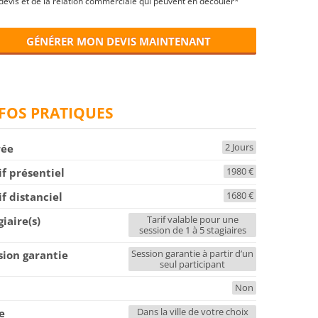
devis et de la relation commerciale qui peuvent en découler*
GÉNÉRER MON DEVIS MAINTENANT
FOS PRATIQUES
2 Jours
rée
1980 €
if présentiel
1680 €
if distanciel
Tarif valable pour une
giaire(s)
session de 1 à 5 stagiaires
Session garantie à partir d’un
sion garantie
seul participant
Non
F
Dans la ville de votre choix
le