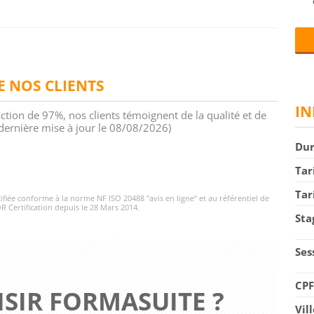
DE NOS CLIENTS
IN
action de 97%, nos clients témoignent de la qualité et de
 (dernière mise à jour le 08/08/2026)
Du
Tar
Tar
rtifiée conforme à la norme NF ISO 20488 "avis en ligne" et au référentiel de
R Certification depuis le 28 Mars 2014.
Sta
Ses
CP
SIR FORMASUITE ?
Vil