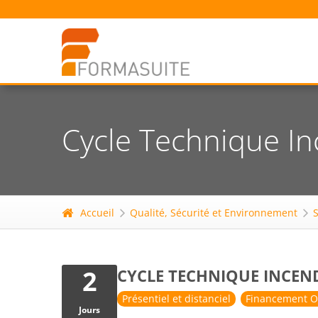
Cycle Technique Inc
Accueil
Qualité, Sécurité et Environnement
S
2
CYCLE TECHNIQUE INCENDI
Présentiel et distanciel
Financement O
Jours