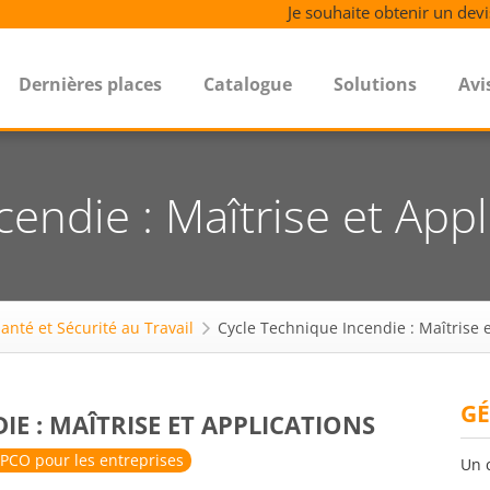
Je souhaite obtenir un devi
Dernières places
Catalogue
Solutions
Avi
endie : Maîtrise et Appl
anté et Sécurité au Travail
Cycle Technique Incendie : Maîtrise e
GÉ
E : MAÎTRISE ET APPLICATIONS
PCO pour les entreprises
Un 