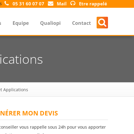
s
05 31 60 07 07
Mail
Etre rappelé
s
Equipe
Qualiopi
Contact
ications
t Applications
NÉRER MON DEVIS
conseiller vous rappelle sous 24h pour vous apporter