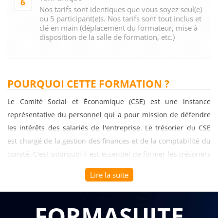
6
Nos tarifs sont identiques que vous soyez seul(e)
ou 5 participant(e)s. Nos tarifs sont tout inclus et
clé en main (déplacement du formateur, mise à
disposition de la salle de formation, etc.)
POURQUOI CETTE FORMATION ?
Le Comité Social et Économique (CSE) est une instance
représentative du personnel qui a pour mission de défendre
les intérêts des salariés de l'entreprise. Le trésorier du CSE
est chargé de la gestion des finances et de la comptabilité du
comité. C'est pourquoi il est essentiel de former les trésoriers
du CSE aux missions qui leur sont confiées.
Lire la suite
La formation "Les missions du trésorier du CSE" permet de
développer les compétences nécessaires pour comprendre
FORMASUITE
les mécanismes de la gestion financière du CSE, savoir