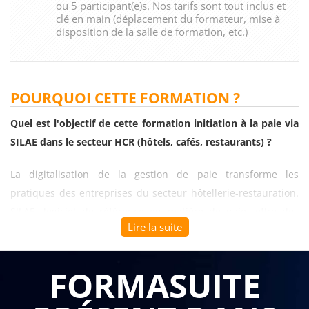
ou 5 participant(e)s. Nos tarifs sont tout inclus et
clé en main (déplacement du formateur, mise à
disposition de la salle de formation, etc.)
POURQUOI CETTE FORMATION ?
Quel est l'objectif de cette formation initiation à la paie via
SILAE dans le secteur HCR (hôtels, cafés, restaurants) ?
La digitalisation de la gestion de paie transforme les
pratiques des entreprises du secteur hôtellerie-restauration.
SILAE, logiciel de référence en matière de paie, offre des
Lire la suite
fonctionnalités adaptées aux spécificités du secteur HCR.
Pour les professionnels débutants ou souhaitant se
reconvertir, maîtriser cet outil devient un atout concurrentiel
FORMASUITE
majeur.