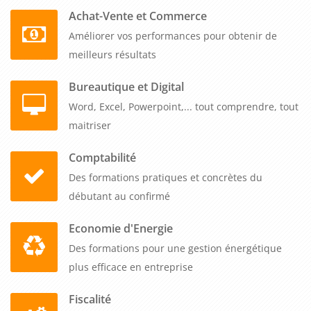
vous voulez en France, dans vos locaux, nos salles ou en
Achat-Vente et Commerce
distanciel.
Améliorer vos performances pour obtenir de
meilleurs résultats
Ce parcours d'initiation transforme vos collaborateurs en
gestionnaires de paie autonomes sur SILAE, spécialisés dans
Bureautique et Digital
les enjeux du secteur HCR. Nos tarifs uniques couvrent de 1 à
Word, Excel, Powerpoint,... tout comprendre, tout
5 participants tout inclus, et nous organisons les sessions
maitriser
quand vous voulez selon votre planning. Vos futurs
Comptabilité
gestionnaires de paie repartent avec une maîtrise pratique
Des formations pratiques et concrètes du
du logiciel et des compétences directement applicables dans
débutant au confirmé
leur environnement professionnel.
Economie d'Energie
Des formations pour une gestion énergétique
plus efficace en entreprise
Fiscalité